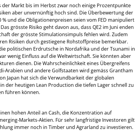
 der Markt bis im Herbst zwar noch einige Prozentpunkte
siken aber unvernünftig hoch sind. Die Überbewertung der
0 % und die Obligationenpreisen seien vom FED manipuliert
. Das grösste Risiko geht davon aus, dass QE2 im Juni enden
chaft der grösste Stimulationsimpuls fehlen wird. Zudem
ren Risiken durch gestiegene Rohstoffpreise bemerkbar.
ie politischen Erdrutsche in Nordafrika und der Tsunami in
ar wenig Einfluss auf die Weltwirtschaft. Sie könnten aber
ekturen dienen. Die Wahrscheinlichkeit eines Übergreifens
di-Arabien und andere Golfstaaten wird gemäss Grantham
 von Japan hat sich die Verwundbarkeit der globalen
 in der heutigen Lean Production die tiefen Lager schnell zu
n führen können.
nen hohen Anteil an Cash, die Konzentration auf
erging-Markets-Aktien. Für sehr langfristige Investoren gilt
hlung immer noch in Timber und Agrarland zu investieren.