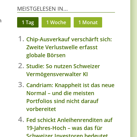
MEISTGELESEN IN...
n
1 Tag
1 Woche
1 Monat
Chip-Ausverkauf verschärft sich:
Zweite Verlustwelle erfasst
globale Börsen
Studie: So nutzen Schweizer
Vermögensverwalter KI
Candriam: Knappheit ist das neue
Normal – und die meisten
Portfolios sind nicht darauf
vorbereitet
Fed schickt Anleihenrenditen auf
19-Jahres-Hoch – was das für
Schweizer Investoren bedeutet