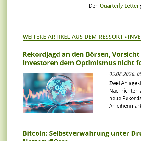
Den
Quarterly Letter
WEITERE ARTIKEL AUS DEM RESSORT «INV
Rekordjagd an den Börsen, Vorsich
Investoren dem Optimismus nicht f
05.08.2026, 0
Zwei Anlagek
Nachrichtenl
neue Rekords
Anleihenmärkt
Bitcoin: Selbstverwahrung unter Dru