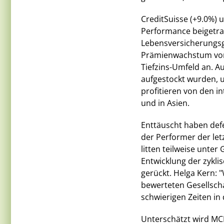
CreditSuisse (+9.0%) 
Performance beigetrag
Lebensversicherungsg
Prämienwachstum von 
Tiefzins-Umfeld an.
aufgestockt wurden, u
profitieren von den i
und in Asien.
Enttäuscht haben defen
der Performer der le
litten teilweise unte
Entwicklung der zykli
gerückt. Helga Kern: 
bewerteten Gesellschaf
schwierigen Zeiten in
Unterschätzt wird MCH