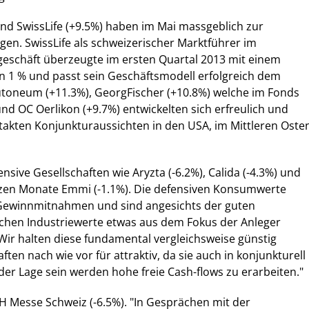
und SwissLife (+9.5%) haben im Mai massgeblich zur
en. SwissLife als schweizerischer Marktführer im
eschäft überzeugte im ersten Quartal 2013 mit einem
1 % und passt sein Geschäftsmodell erfolgreich dem
 Autoneum (+11.3%), GeorgFischer (+10.8%) welche im Fonds
nd OC Oerlikon (+9.7%) entwickelten sich erfreulich und
ntakten Konjunkturaussichten in den USA, im Mittleren Oste
sive Gesellschaften wie Aryzta (-6.2%), Calida (-4.3%) und
tzen Monate Emmi (-1.1%). Die defensiven Konsumwerte
r Gewinnmitnahmen und sind angesichts der guten
schen Industriewerte etwas aus dem Fokus der Anleger
"Wir halten diese fundamental vergleichsweise günstig
ten nach wie vor für attraktiv, da sie auch in konjunkturell
 der Lage sein werden hohe freie Cash-flows zu erarbeiten."
 Messe Schweiz (-6.5%). "In Gesprächen mit der