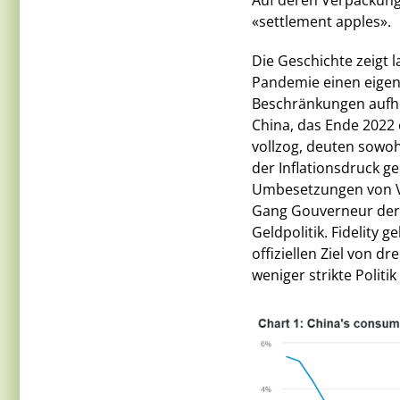
Auf deren Verpackunge
«settlement apples».
Die Geschichte zeigt la
Pandemie einen eigene
Beschränkungen aufho
China, das Ende 2022 
vollzog, deuten sowoh
der Inflationsdruck ge
Umbesetzungen von Ve
Gang Gouverneur der Ze
Geldpolitik. Fidelity 
offiziellen Ziel von d
weniger strikte Politi