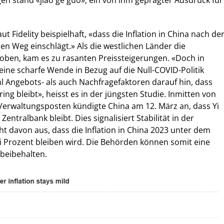
n stand «jiao ge guo», ein von ihm geprägter Ausdruck für
ut Fidelity beispielhaft, «dass die Inflation in China nach de
n Weg einschlägt.» Als die westlichen Länder die
ben, kam es zu rasanten Preissteigerungen. «Doch in
eine scharfe Wende in Bezug auf die Null-COVID-Politik
l Angebots- als auch Nachfragefaktoren darauf hin, dass
ring bleibt», heisst es in der jüngsten Studie. Inmitten von
rwaltungsposten kündigte China am 12. März an, dass Yi
ntralbank bleibt. Dies signalisiert Stabilität in der
geht davon aus, dass die Inflation in China 2023 unter dem
rei Prozent bleiben wird. Die Behörden können somit eine
k beibehalten.