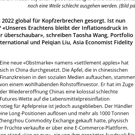
noch eine Weile schlecht ausgehen werden. (Bild pd
t 2022 global für Kopfzerbrechen gesorgt. Ist nun
 «Unseres Erachtens bleibt der Inflationsdruck in
hr überschaubar», schreiben Taosha Wang, Portfolio
ternational und Peiqian Liu, Asia Economist Fidelity
Eine neue «Obstmarke« namens «settlement apples» hat
sich in China durchgesetzt. Die Äpfel, die in chinesischen
Finanzkreisen in den sozialen Medien auftauchen, stamme
von einem wohlhabenden Rohstoffinvestor. Er hat im Zuge
der Wiedereröffnung Chinas eine kolossal schlechte
Futures-Wette auf die Lebensmittelpreisinflation
stieg für Apfelpreise ist jedoch ausgeblieben. Der Händler
seine Long-Positionen auflösen und mehr als 1000 Tonnen
e Zhengzhou Commodity Exchange gekauft hatte, physisch
r Früchte verkaufte er über eine E-Commerce-Plattform.