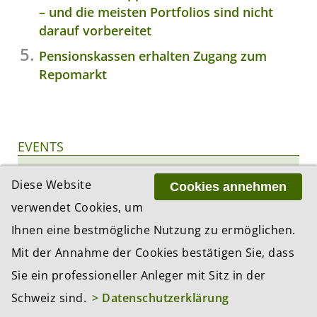
– und die meisten Portfolios sind nicht
darauf vorbereitet
Pensionskassen erhalten Zugang zum
Repomarkt
EVENTS
01.09.2026
Diese Website
Cookies annehmen
BEKB-Stiftungsdialog Herbst
verwendet Cookies, um
Zeit:
10:30 Uhr
Ort:
Bern
Ihnen eine bestmögliche Nutzung zu ermöglichen.
Veranstalter:
BEKB
Mit der Annahme der Cookies bestätigen Sie, dass
Mehr Infos
Sie ein professioneller Anleger mit Sitz in der
03.09.2026
Schweiz sind.
> Datenschutzerklärung
Corporate Relocation to Switzerland