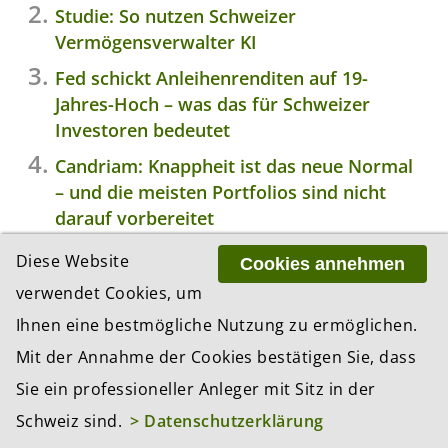
Studie: So nutzen Schweizer
Vermögensverwalter KI
Fed schickt Anleihenrenditen auf 19-
Jahres-Hoch – was das für Schweizer
Investoren bedeutet
Candriam: Knappheit ist das neue Normal
– und die meisten Portfolios sind nicht
darauf vorbereitet
Pensionskassen erhalten Zugang zum
Diese Website
Cookies annehmen
Repomarkt
verwendet Cookies, um
Ihnen eine bestmögliche Nutzung zu ermöglichen.
Mit der Annahme der Cookies bestätigen Sie, dass
EVENTS
Sie ein professioneller Anleger mit Sitz in der
Schweiz sind.
> Datenschutzerklärung
01.09.2026
BEKB-Stiftungsdialog Herbst