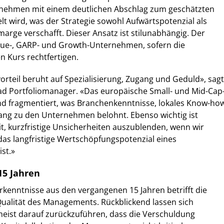
nehmen mit einem deutlichen Abschlag zum geschätzten
t wird, was der Strategie sowohl Aufwärtspotenzial als
marge verschafft. Dieser Ansatz ist stilunabhängig. Der
alue-, GARP- und Growth-Unternehmen, sofern die
 Kurs rechtfertigen.
teil beruht auf Spezialisierung, Zugang und Geduld», sagt
ad Portfoliomanager. «Das europäische Small- und Mid-Cap
und fragmentiert, was Branchenkenntnisse, lokales Know-ho
ang zu den Unternehmen belohnt. Ebenso wichtig ist
it, kurzfristige Unsicherheiten auszublenden, wenn wir
das langfristige Wertschöpfungspotenzial eines
st.»
15 Jahren
Erkenntnisse aus den vergangenen 15 Jahren betrifft die
Qualität des Managements. Rückblickend lassen sich
eist darauf zurückzuführen, dass die Verschuldung