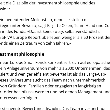
lt die Disziplin der Investmentphilosophie und des
wider.
ein bedeutender Meilenstein, denn sie stellen die
ategie unter Beweis», sagt Birgitte Olsen, Team Head und Co
in des Fonds. «Das ist keineswegs selbstverständlich.
SPIVA Europe Report überleben weniger als 60 Prozent de
onds einen Zeitraum von zehn Jahren.»
vestmentphilosophie
neur Europe Small Fonds konzentriert sich auf europäische
- ein Anlageuniversum von mehr als 2000 Unternehmen, das
siert und weniger effizient bewertet ist als das Large-Cap-
ieses Universums sucht das Team nach unternehmerisch
 von Gründern, Familien oder engagierten langfristigen
rt oder beeinflusst werden und bei denen Management un
Interessen verfolgen.
ne stringente Bewertungsdisziplin. Das Team investiert nur