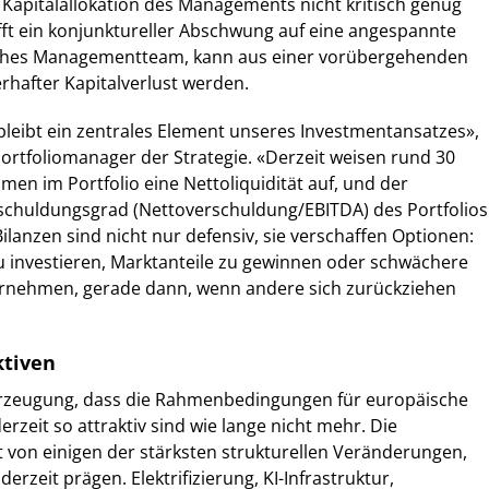
 Kapitalallokation des Managements nicht kritisch genug
ifft ein konjunktureller Abschwung auf eine angespannte
aches Managementteam, kann aus einer vorübergehenden
erhafter Kapitalverlust werden.
t bleibt ein zentrales Element unseres Investmentansatzes»,
ortfoliomanager der Strategie. «Derzeit weisen rund 30
en im Portfolio eine Nettoliquidität auf, und der
rschuldungsgrad (Nettoverschuldung/EBITDA) des Portfolios
 Bilanzen sind nicht nur defensiv, sie verschaffen Optionen:
 zu investieren, Marktanteile zu gewinnen oder schwächere
rnehmen, gerade dann, wenn andere sich zurückziehen
ktiven
rzeugung, dass die Rahmenbedingungen für europäische
rzeit so attraktiv sind wie lange nicht mehr. Die
rt von einigen der stärksten strukturellen Veränderungen,
derzeit prägen. Elektrifizierung, KI-Infrastruktur,