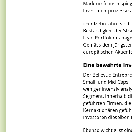
Marktumfeldern spiege
Investmentprozesses 
«Fünfzehn Jahre sind 
Beständigkeit der Str
Lead Portfoliomanager
Gemäss dem jüngsten 
europäischen Aktienf
Eine bewährte In
Der Bellevue Entrepre
Small- und Mid-Caps 
weniger intensiv analy
Segment. Innerhalb d
geführten Firmen, die
Kernaktionären gefüh
Investoren dieselben 
Ebenso wichtig ist ei