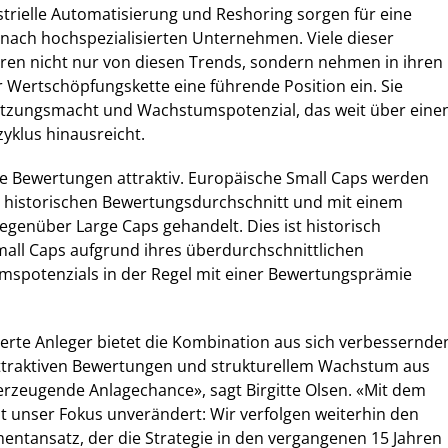
ustrielle Automatisierung und Reshoring sorgen für eine
nach hochspezialisierten Unternehmen. Viele dieser
ren nicht nur von diesen Trends, sondern nehmen in ihren
r Wertschöpfungskette eine führende Position ein. Sie
etzungsmacht und Wachstumspotenzial, das weit über eine
yklus hinausreicht.
die Bewertungen attraktiv. Europäische Small Caps werden
m historischen Bewertungsdurchschnitt und mit einem
egenüber Large Caps gehandelt. Dies ist historisch
all Caps aufgrund ihres überdurchschnittlichen
umspotenzials in der Regel mit einer Bewertungsprämie
ntierte Anleger bietet die Kombination aus sich verbessernde
traktiven Bewertungen und strukturellem Wachstum aus
erzeugende Anlagechance», sagt Birgitte Olsen. «Mit dem
bt unser Fokus unverändert: Wir verfolgen weiterhin den
tmentansatz, der die Strategie in den vergangenen 15 Jahren