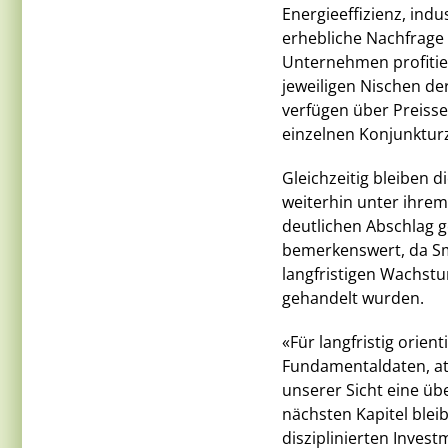
Energieeffizienz, ind
erhebliche Nachfrage 
Unternehmen profitie
jeweiligen Nischen de
verfügen über Preiss
einzelnen Konjunkturz
Gleichzeitig bleiben 
weiterhin unter ihre
deutlichen Abschlag g
bemerkenswert, da Sm
langfristigen Wachst
gehandelt wurden.
«Für langfristig orie
Fundamentaldaten, at
unserer Sicht eine üb
nächsten Kapitel blei
disziplinierten Inves