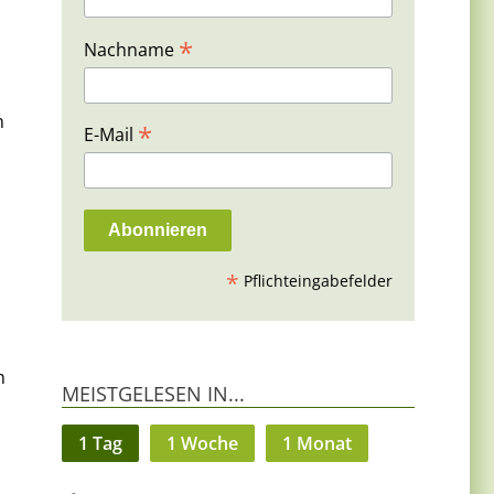
*
Nachname
n
*
E-Mail
*
Pflichteingabefelder
n
MEISTGELESEN IN...
1 Tag
1 Woche
1 Monat