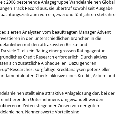
seit 2006 bestehende Anlagegruppe Wandelanleihen Global
 langen Track Record aus, sie übertraf sowohl seit Ausgabe
bachtungszeitraum von ein, zwei und fünf Jahren stets ihre
dedizierten Analysten vom beauftragten Manager Advent
vestieren in den unterschiedlichen Branchen in die
elanleihen mit den attraktivsten Risiko- und
Da viele Titel kein Rating einer grossen Ratingagentur
 gründliches Credit Research erforderlich. Durch aktives
sen sich zusätzliche Alphaquellen. Dazu gehören
m-up"-Researches, sorgfältige Kreditanalysen potenzieller
undamentaldaten-Check inklusive eines Kredit-, Aktien- und
ndelanleihen stellt eine attraktive Anlagelösung dar, bei der
des emittierenden Unternehmens umgewandelt werden
ofitieren in Zeiten steigender Zinsen von der guten
elanleihen. Nennenswerte Vorteile sind: