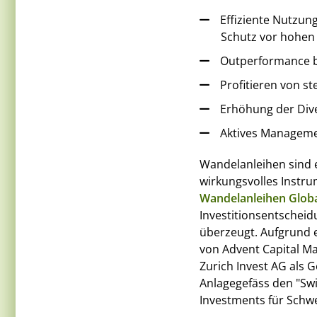
Effiziente Nutzung
Schutz vor hohen
Outperformance b
Profitieren von ste
Erhöhung der Dive
Aktives Managem
Wandelanleihen sind e
wirkungsvolles Instru
Wandelanleihen Globa
Investitionsentscheid
überzeugt. Aufgrund 
von Advent Capital M
Zurich Invest AG als 
Anlagegefäss den "Swis
Investments für Schwe