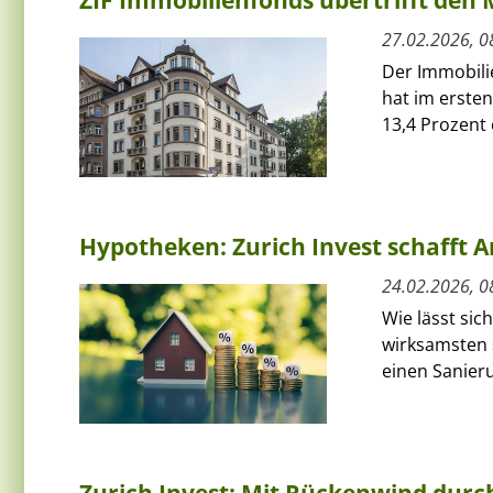
ZIF Immobilienfonds übertrifft den 
27.02.2026, 0
Der Immobilie
hat im erste
13,4 Prozent e
Hypotheken: Zurich Invest schafft A
24.02.2026, 0
Wie lässt si
wirksamsten s
einen Sanier
Zurich Invest: Mit Rückenwind durch