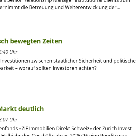
rnimmt die Betreuung und Weiterentwicklung der...
isch bewegten Zeiten
6:40 Uhr
-Investitionen zwischen staatlicher Sicherheit und politische
rkeit – worauf sollten Investoren achten?
Markt deutlich
8:07 Uhr
nfonds «ZIF Immobilien Direkt Schweiz» der Zurich Invest
n Halbjahr des Geschäftsjahres 2025/26 eine Rendite von