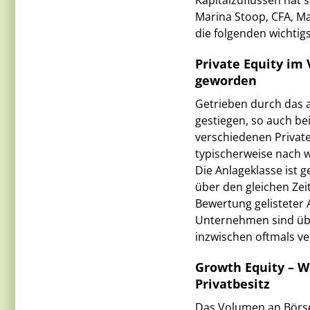
Kapitalzuflüssen hat s
Marina Stoop, CFA, Ma
die folgenden wichtig
Private Equity im 
geworden
Getrieben durch das a
gestiegen, so auch bei
verschiedenen Privat
typischerweise nach w
Die Anlageklasse ist
über den gleichen Zei
Bewertung gelisteter 
Unternehmen sind über
inzwischen oftmals v
Growth Equity – 
Privatbesitz
Das Volumen an Börsen