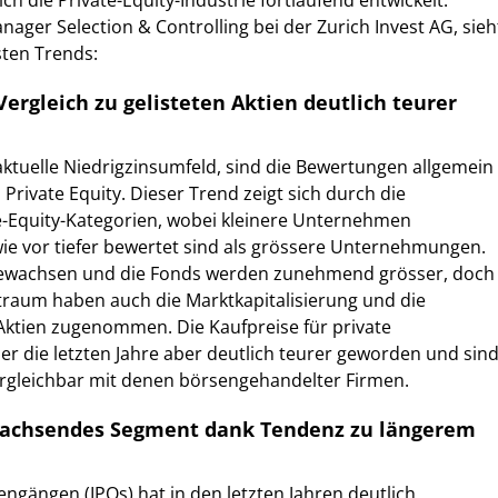
ich die Private-Equity-Industrie fortlaufend entwickelt.
nager Selection & Controlling bei der Zurich Invest AG, sieh
sten Trends:
Vergleich zu gelisteten Aktien deutlich teurer
ktuelle Niedrigzinsumfeld, sind die Bewertungen allgemein
 Private Equity. Dieser Trend zeigt sich durch die
e-Equity-Kategorien, wobei kleinere Unternehmen
ie vor tiefer bewertet sind als grössere Unternehmungen.
 gewachsen und die Fonds werden zunehmend grösser, doch
traum haben auch die Marktkapitalisierung und die
Aktien zugenommen. Die Kaufpreise für private
 die letzten Jahre aber deutlich teurer geworden und sin
ergleichbar mit denen börsengehandelter Firmen.
Wachsendes Segment dank Tendenz zu längerem
gängen (IPOs) hat in den letzten Jahren deutlich