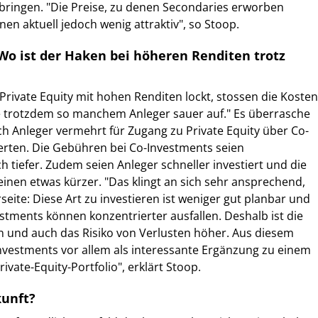
ringen. "Die Preise, zu denen Secondaries erworben
en aktuell jedoch wenig attraktiv", so Stoop.
Wo ist der Haken bei höheren Renditen trotz
 Private Equity mit hohen Renditen lockt, stossen die Kosten
se trotzdem so manchem Anleger sauer auf." Es überrasche
ich Anleger vermehrt für Zugang zu Private Equity über Co-
erten. Die Gebühren bei Co-Investments seien
h tiefer. Zudem seien Anleger schneller investiert und die
einen etwas kürzer. "Das klingt an sich sehr ansprechend,
seite: Diese Art zu investieren ist weniger gut planbar und
estments können konzentrierter ausfallen. Deshalb ist die
n und auch das Risiko von Verlusten höher. Aus diesem
nvestments vor allem als interessante Ergänzung zu einem
Private-Equity-Portfolio", erklärt Stoop.
kunft?