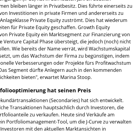
 bleiben länger in Privatbesitz. Dies führte einerseits zu
 von Investitionen in private Firmen und andererseits zu
 Anlageklasse Private Equity zuströmt. Dies hat wiederum
ten für Private Equity geschaffen. Growth Equity
von Private Equity ein Marktsegment zur Finanzierung von
e Venture Capital Phase übersteigt, die jedoch (noch) nicht
llen. Wie bereits der Name verrät, wird Wachstumskapital
esetzt, um das Wachstum der Firma zu begünstigen, indem
ionelle Verbesserungen oder Projekte fürs Profitwachstum
"Das Segment dürfte Anlegern auch in den kommenden
ichkeiten bieten", erwartet Marina Stoop.
tfoliooptimierung hat seinen Preis
kundärtransaktionen (Secondaries) hat sich entwickelt.
che Transaktionen hauptsächlich durch Investoren, die
folioanteile zu verkaufen. Heute sind Verkäufe am
in Portfoliomanagement-Tool, um die J-Curve zu verwalten
 Investoren mit den aktuellen Marktansichten in