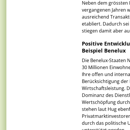
Neben dem grössten Di
vergangenen Jahren we
ausreichend Transak
etabliert. Dadurch sei
stiegen damit aber au
Positive Entwick
Beispiel Benelux
Die Benelux-Staaten N
30 Millionen Einwohne
Ihre offen und intern
Berücksichtigung der
Wirtschaftsleistung. D
Dominanz des Dienstle
Wertschöpfung durch K
stehen laut Hug ebenf
Privatmarktinvestoren 
durch das politische 