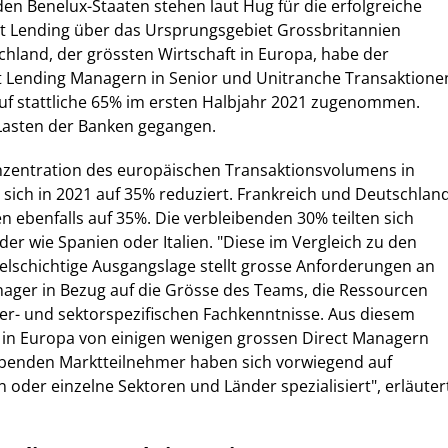
den Benelux-Staaten stehen laut Hug für die erfolgreiche
ct Lending über das Ursprungsgebiet Grossbritannien
chland, der grössten Wirtschaft in Europa, habe der
ct Lending Managern in Senior und Unitranche Transaktione
auf stattliche 65% im ersten Halbjahr 2021 zugenommen.
 Lasten der Banken gegangen.
nzentration des europäischen Transaktionsvolumens in
sich in 2021 auf 35% reduziert. Frankreich und Deutschlan
ebenfalls auf 35%. Die verbleibenden 30% teilten sich
er wie Spanien oder Italien. "Diese im Vergleich zu den
ielschichtige Ausgangslage stellt grosse Anforderungen an
nager in Bezug auf die Grösse des Teams, die Ressourcen
der- und sektorspezifischen Fachkenntnisse. Aus diesem
 in Europa von einigen wenigen grossen Direct Managern
eibenden Marktteilnehmer haben sich vorwiegend auf
 oder einzelne Sektoren und Länder spezialisiert", erläuter