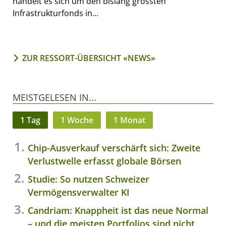
handelt es sich um den bislang grössten
Infrastrukturfonds in...
ZUR RESSORT-ÜBERSICHT «NEWS»
MEISTGELESEN IN...
1 Tag
1 Woche
1 Monat
Chip-Ausverkauf verschärft sich: Zweite
Verlustwelle erfasst globale Börsen
Studie: So nutzen Schweizer
Vermögensverwalter KI
Candriam: Knappheit ist das neue Normal
– und die meisten Portfolios sind nicht