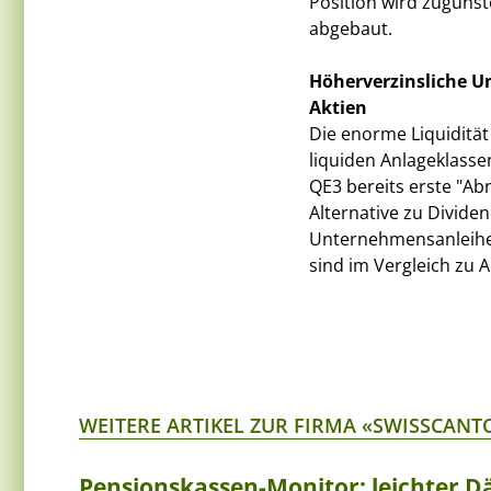
Position wird zuguns
abgebaut.
Höherverzinsliche U
Aktien
Die enorme Liquidität
liquiden Anlageklasse
QE3 bereits erste "A
Alternative zu Dividen
Unternehmensanleihen
sind im Vergleich zu A
WEITERE ARTIKEL ZUR FIRMA «SWISSCANT
Pensionskassen-Monitor: leichter Dä