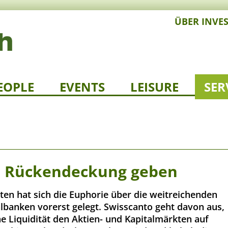
ÜBER INVE
EOPLE
EVENTS
LEISURE
SER
in Rückendeckung geben
en hat sich die Euphorie über die weitreichenden
albanken vorerst gelegt. Swisscanto geht davon aus,
e Liquidität den Aktien- und Kapitalmärkten auf