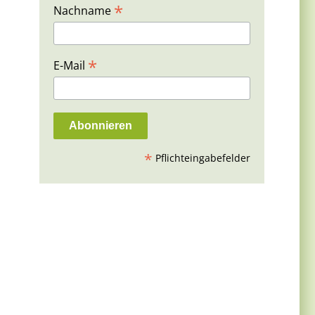
*
Nachname
m
*
E-Mail
*
Pflichteingabefelder