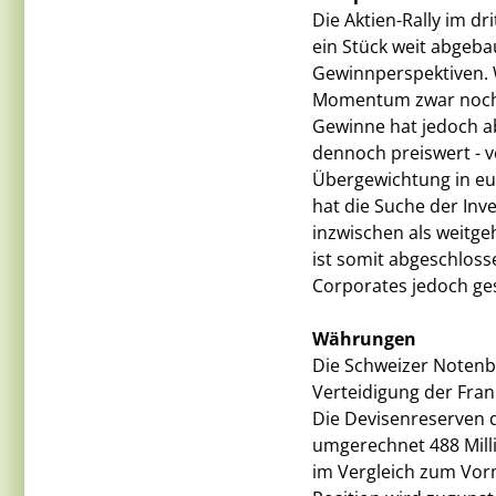
Die Aktien-Rally im dr
ein Stück weit abgebau
Gewinnperspektiven. 
Momentum zwar noch ei
Gewinne hat jedoch a
dennoch preiswert - v
Übergewichtung in eu
hat die Suche der Inv
inzwischen als weitge
ist somit abgeschloss
Corporates jedoch ge
Währungen
Die Schweizer Notenb
Verteidigung der Fra
Die Devisenreserven d
umgerechnet 488 Milli
im Vergleich zum Vorm