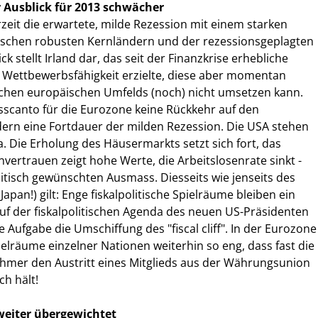
Ausblick für 2013 schwächer
zeit die erwartete, milde Rezession mit einem starken
schen robusten Kernländern und der rezessionsgeplagten
ick stellt Irland dar, das seit der Finanzkrise erhebliche
o Wettbewerbsfähigkeit erzielte, diese aber momentan
chen europäischen Umfelds (noch) nicht umsetzen kann.
sscanto für die Eurozone keine Rückkehr auf den
rn eine Fortdauer der milden Rezession. Die USA stehen
a. Die Erholung des Häusermarkts setzt sich fort, das
ertrauen zeigt hohe Werte, die Arbeitslosenrate sinkt -
olitisch gewünschten Ausmass. Diesseits wie jenseits des
Japan!) gilt: Enge fiskalpolitische Spielräume bleiben ein
f der fiskalpolitischen Agenda des neuen US-Präsidenten
ge Aufgabe die Umschiffung des "fiscal cliff". In der Eurozone
elräume einzelner Nationen weiterhin so eng, dass fast die
ehmer den Austritt eines Mitglieds aus der Währungsunion
ch hält!
weiter übergewichtet