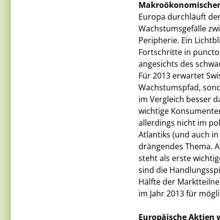
Makroökonomischer 
Europa durchläuft der
Wachstumsgefälle zwi
Peripherie. Ein Lichtbl
Fortschritte in punct
angesichts des schwa
Für 2013 erwartet Swi
Wachstumspfad, sonde
im Vergleich besser d
wichtige Konsumentenv
allerdings nicht im p
Atlantiks (und auch in 
drängendes Thema. Au
steht als erste wichti
sind die Handlungsspi
Hälfte der Marktteiln
im Jahr 2013 für mögli
Europäische Aktien 