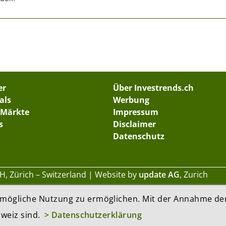
er
Über Investrends.ch
als
Werbung
 Märkte
Impressum
s
Disclaimer
Datenschutz
, Zürich – Switzerland
Website by
update AG
, Zurich
mögliche Nutzung zu ermöglichen. Mit der Annahme der 
hweiz sind.
> Datenschutzerklärung