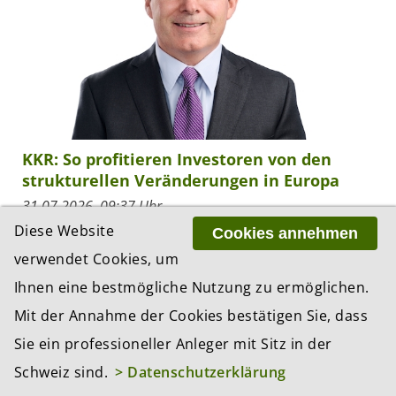
KKR: So profitieren Investoren von den
strukturellen Veränderungen in Europa
31.07.2026, 09:37 Uhr
Diese Website
Der US-Private-Markets-Riese KKR analysiert die
Cookies annehmen
Investment-Chancen in Europa. Dabei kommt Henry
verwendet Cookies, um
McVey, CIO des Balance Sheet von KKR sowie Head
Ihnen eine bestmögliche Nutzung zu ermöglichen.
of Global Macro & Asset Allocation, zum Schluss,...
Mit der Annahme der Cookies bestätigen Sie, dass
Sie ein professioneller Anleger mit Sitz in der
Schweiz sind.
> Datenschutzerklärung