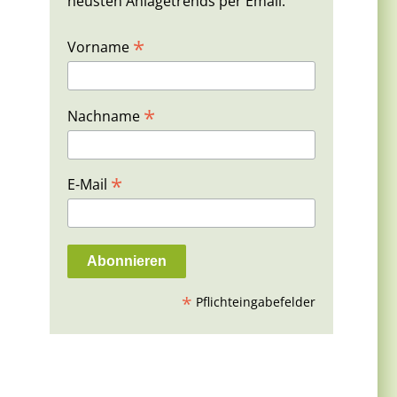
neusten Anlagetrends per Email.
*
Vorname
*
Nachname
*
E-Mail
*
Pflichteingabefelder