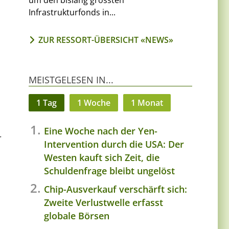
um den bislang grössten
Infrastrukturfonds in...
ZUR RESSORT-ÜBERSICHT «NEWS»
MEISTGELESEN IN...
1 Tag
1 Woche
1 Monat
Eine Woche nach der Yen-
r
Intervention durch die USA: Der
.
Westen kauft sich Zeit, die
Schuldenfrage bleibt ungelöst
Chip-Ausverkauf verschärft sich:
Zweite Verlustwelle erfasst
globale Börsen