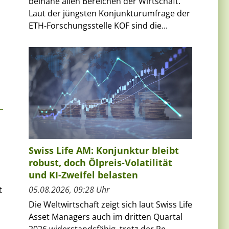
beinahe allen Bereichen der Wirtschaft.
Laut der jüngsten Konjunkturumfrage der
ETH-Forschungsstelle KOF sind die...
Swiss Life AM: Konjunktur bleibt
robust, doch Ölpreis-Volatilität
und KI-Zweifel belasten
t
05.08.2026, 09:28 Uhr
Die Weltwirtschaft zeigt sich laut Swiss Life
Asset Managers auch im dritten Quartal