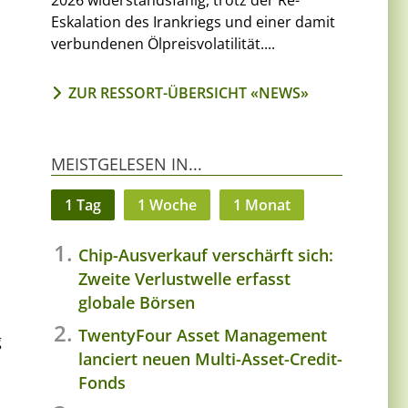
2026 widerstandsfähig, trotz der Re-
Eskalation des Irankriegs und einer damit
verbundenen Ölpreisvolatilität....
ZUR RESSORT-ÜBERSICHT «NEWS»
MEISTGELESEN IN...
1 Tag
1 Woche
1 Monat
Chip-Ausverkauf verschärft sich:
Zweite Verlustwelle erfasst
globale Börsen
TwentyFour Asset Management
g
lanciert neuen Multi-Asset-Credit-
Fonds