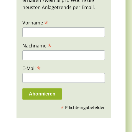
erhalten zweimal pro Woche die
neusten Anlagetrends per Email.
*
Vorname
*
Nachname
*
E-Mail
*
Pflichteingabefelder