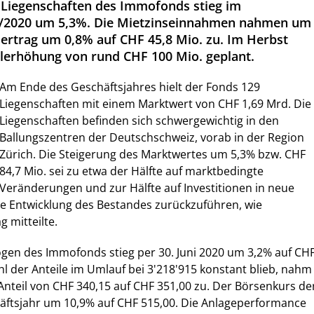
 Liegenschaften des Immofonds stieg im
9/2020 um 5,3%. Die Mietzinseinnahmen nahmen um
ertrag um 0,8% auf CHF 45,8 Mio. zu. Im Herbst
talerhöhung von rund CHF 100 Mio. geplant.
Am Ende des Geschäftsjahres hielt der Fonds 129
Liegenschaften mit einem Marktwert von CHF 1,69 Mrd. Die
Liegenschaften befinden sich schwergewichtig in den
Ballungszentren der Deutschschweiz, vorab in der Region
Zürich. Die Steigerung des Marktwertes um 5,3% bzw. CHF
84,7 Mio. sei zu etwa der Hälfte auf marktbedingte
Veränderungen und zur Hälfte auf Investitionen in neue
ie Entwicklung des Bestandes zurückzuführen, wie
mitteilte.
en des Immofonds stieg per 30. Juni 2020 um 3,2% auf CH
hl der Anteile im Umlauf bei 3'218'915 konstant blieb, nahm
Anteil von CHF 340,15 auf CHF 351,00 zu. Der Börsenkurs de
häftsjahr um 10,9% auf CHF 515,00. Die Anlageperformance