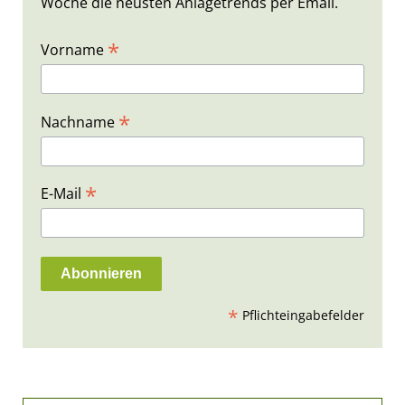
Woche die neusten Anlagetrends per Email.
*
Vorname
*
Nachname
*
E-Mail
*
Pflichteingabefelder