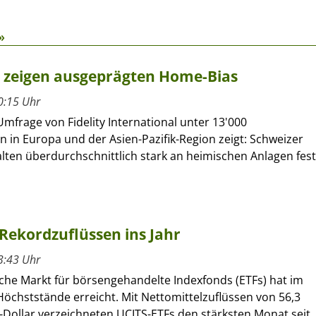
»
r zeigen ausgeprägten Home-Bias
0:15 Uhr
Umfrage von Fidelity International unter 13'000
n in Europa und der Asien-Pazifik-Region zeigt: Schweizer
lten überdurchschnittlich stark an heimischen Anlagen fest
Rekordzuflüssen ins Jahr
3:43 Uhr
che Markt für börsengehandelte Indexfonds (ETFs) hat im
öchststände erreicht. Mit Nettomittelzuflüssen von 56,3
-Dollar verzeichneten UCITS-ETFs den stärksten Monat seit..