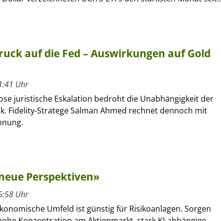
uck auf die Fed – Auswirkungen auf Gold
1:41 Uhr
lose juristische Eskalation bedroht die Unabhängigkeit der
. Fidelity-Stratege Salman Ahmed rechnet dennoch mit
nnung.
 neue Perspektiven»
5:58 Uhr
onomische Umfeld ist günstig für Risikoanlagen. Sorgen
 hohe Konzentration am Aktienmarkt, stark KI-abhängige