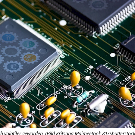
ch volatiler geworden. (Bild Kritsana Maimeetook 81/Shutterstock