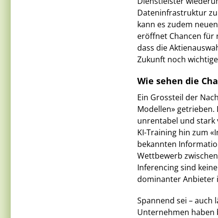
Dienstleister wieder
Dateninfrastruktur z
kann es zudem neuen P
eröffnet Chancen für 
dass die Aktienauswah
Zukunft noch wichtige
Wie sehen die Cha
Ein Grossteil der Nac
Modellen» getrieben. 
unrentabel und stark
KI-Training hin zum «
bekannten Informatio
Wettbewerb zwischen 
Inferencing sind kein
dominanter Anbieter i
Spannend sei – auch lä
Unternehmen haben be