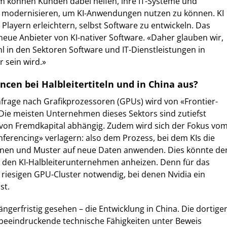
um können Kunden dabei helfen, ihre IT-Systeme und
u modernisieren, um KI-Anwendungen nutzen zu können. KI
layern erleichtern, selbst Software zu entwickeln. Das
neue Anbieter von KI-nativer Software. «Daher glauben wir,
l in den Sektoren Software und IT-Dienstleistungen in
r sein wird.»
ncen bei Halbleitertiteln und in China aus?
hfrage nach Grafikprozessoren (GPUs) wird von «Frontier-
Die meisten Unternehmen dieses Sektors sind zutiefst
 von Fremdkapital abhängig. Zudem wird sich der Fokus vo
Inferencing» verlagern: also dem Prozess, bei dem KIs die
nen und Muster auf neue Daten anwenden. Dies könnte de
den KI-Halbleiterunternehmen anheizen. Denn für das
e riesigen GPU-Cluster notwendig, bei denen Nvidia ein
st.
ngerfristig gesehen – die Entwicklung in China. Die dortige
eindruckende technische Fähigkeiten unter Beweis