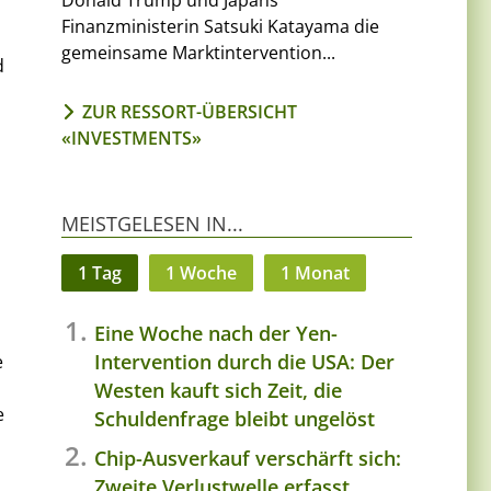
Donald Trump und Japans
Finanzministerin Satsuki Katayama die
gemeinsame Marktintervention...
d
ZUR RESSORT-ÜBERSICHT
«INVESTMENTS»
MEISTGELESEN IN...
1 Tag
1 Woche
1 Monat
Eine Woche nach der Yen-
Intervention durch die USA: Der
e
Westen kauft sich Zeit, die
e
Schuldenfrage bleibt ungelöst
Chip-Ausverkauf verschärft sich:
Zweite Verlustwelle erfasst