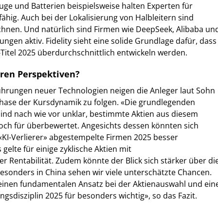
euge und Batterien beispielsweise halten Experten für
ähig. Auch bei der Lokalisierung von Halbleitern sind
ichnen. Und natürlich sind Firmen wie DeepSeek, Alibaba un
ungen aktiv. Fidelity sieht eine solide Grundlage dafür, dass
-Titel 2025 überdurchschnittlich entwickeln werden.
eren Perspektiven?
ührungen neuer Technologien neigen die Anleger laut Sohn
phase der Kursdynamik zu folgen. «Die grundlegenden
ind nach wie vor unklar, bestimmte Aktien aus diesem
doch für überbewertet. Angesichts dessen könnten sich
 «KI-Verlierer» abgestempelte Firmen 2025 besser
 gelte für einige zyklische Aktien mit
r Rentabilität. Zudem könnte der Blick sich stärker über di
esonders in China sehen wir viele unterschätzte Chancen.
 einen fundamentalen Ansatz bei der Aktienauswahl und ein
sdisziplin 2025 für besonders wichtig», so das Fazit.