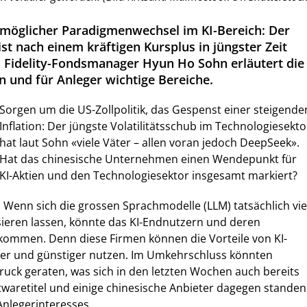
in möglicher Paradigmenwechsel im KI-Bereich: Der
st nach einem kräftigen Kursplus in jüngster Zeit
. Fidelity-Fondsmanager Hyun Ho Sohn erläutert die
n und für Anleger wichtige Bereiche.
Sorgen um die US-Zollpolitik, das Gespenst einer steigende
Inflation: Der jüngste Volatilitätsschub im Technologiesekto
hat laut Sohn «viele Väter – allen voran jedoch DeepSeek».
Hat das chinesische Unternehmen einen Wendepunkt für
KI-Aktien und den Technologiesektor insgesamt markiert?
. Wenn sich die grossen Sprachmodelle (LLM) tatsächlich vie
sieren lassen, könnte das KI-Endnutzern und deren
ekommen. Denn diese Firmen können die Vorteile von KI-
r und günstiger nutzen. Im Umkehrschluss könnten
Druck geraten, was sich in den letzten Wochen auch bereits
twaretitel und einige chinesische Anbieter dagegen standen
Anlegerinteresses.