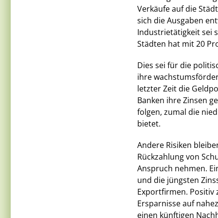
Verkäufe auf die Städ
sich die Ausgaben ent
Industrietätigkeit sei
Städten hat mit 20 Pr
Dies sei für die polit
ihre wachstumsfördern
letzter Zeit die Geldp
Banken ihre Zinsen g
folgen, zumal die nie
bietet.
Andere Risiken bleibe
Rückzahlung von Schul
Anspruch nehmen. Ein
und die jüngsten Zin
Exportfirmen. Positiv 
Ersparnisse auf nahez
einen künftigen Nachh