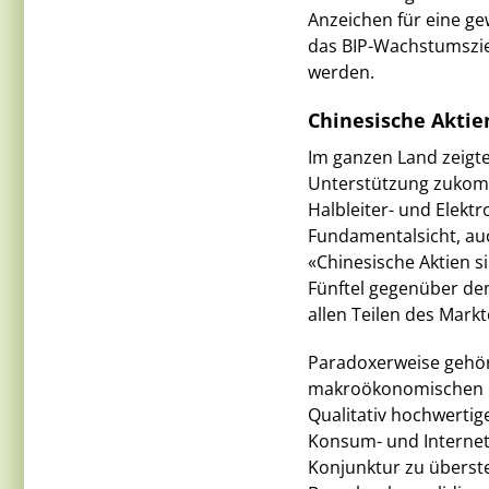
Anzeichen für eine ge
das BIP-Wachstumsziel
werden.
Chinesische Aktie
Im ganzen Land zeigt
Unterstützung zukomm
Halbleiter- und Elekt
Fundamentalsicht, au
«Chinesische Aktien s
Fünftel gegenüber den
allen Teilen des Markt
Paradoxerweise gehört
makroökonomischen B
Qualitativ hochwert
Konsum- und Internets
Konjunktur zu überste