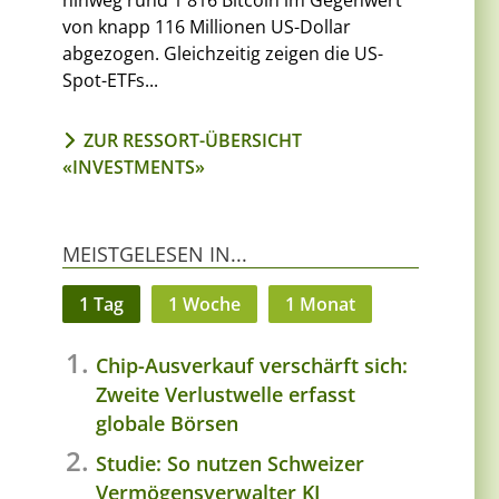
hinweg rund 1'816 Bitcoin im Gegenwert
von knapp 116 Millionen US-Dollar
abgezogen. Gleichzeitig zeigen die US-
Spot-ETFs...
ZUR RESSORT-ÜBERSICHT
«INVESTMENTS»
MEISTGELESEN IN...
1 Tag
1 Woche
1 Monat
Chip-Ausverkauf verschärft sich:
Zweite Verlustwelle erfasst
globale Börsen
Studie: So nutzen Schweizer
Vermögensverwalter KI