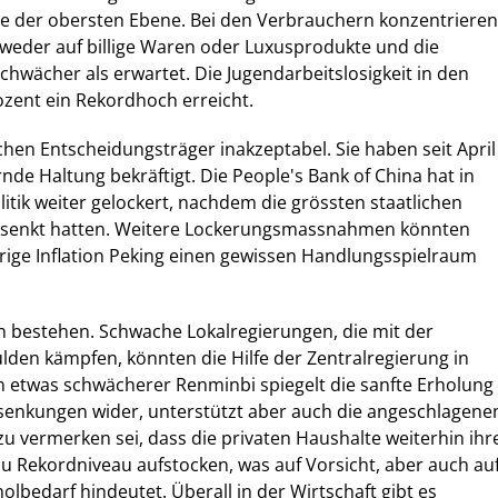
te der obersten Ebene. Bei den Verbrauchern konzentrieren
weder auf billige Waren oder Luxusprodukte und die
 schwächer als erwartet. Die Jugendarbeitslosigkeit in den
ozent ein Rekordhoch erreicht.
ischen Entscheidungsträger inakzeptabel. Sie haben seit April
de Haltung bekräftigt. Die People's Bank of China hat in
olitik weiter gelockert, nachdem die grössten staatlichen
esenkt hatten. Weitere Lockerungsmassnahmen könnten
drige Inflation Peking einen gewissen Handlungsspielraum
n bestehen. Schwache Lokalregierungen, die mit der
den kämpfen, könnten die Hilfe der Zentralregierung in
 etwas schwächerer Renminbi spiegelt die sanfte Erholung
ssenkungen wider, unterstützt aber auch die angeschlagene
zu vermerken sei, dass die privaten Haushalte weiterhin ihr
u Rekordniveau aufstocken, was auf Vorsicht, aber auch au
olbedarf hindeutet. Überall in der Wirtschaft gibt es