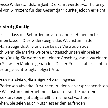
wisse Widerstandsfähigkeit. Die Fahrt werde zwar holprig,
 von 5 Prozent für das Gesamtjahr dürfte jedoch erreicht
n sind günstig
e sich, dass die Behörden privaten Unternehmen mehr
en lassen. Dies widerspiegle das Wachstum in der
rofahrzeugindustrie und stärke das Vertrauen aus
ch wenn die Märkte weitere Enttäuschungen einpreisen.
ind günstig. Sie werden mit einem Abschlag von etwa einem
 Schwellenländern gehandelt. Dieser Preis ist aber nicht in
es ungerechtfertigt», folgert Mio.
en die Aktien, die aufgrund der jüngsten
edenken abverkauft wurden, zu den vielversprechendsten
ige Wachstumsunternehmen, darunter solche aus dem
ektor, seien gut aufgestellt, um eine schwächere
hen. Sie seien auch Nutzniesser der laufenden