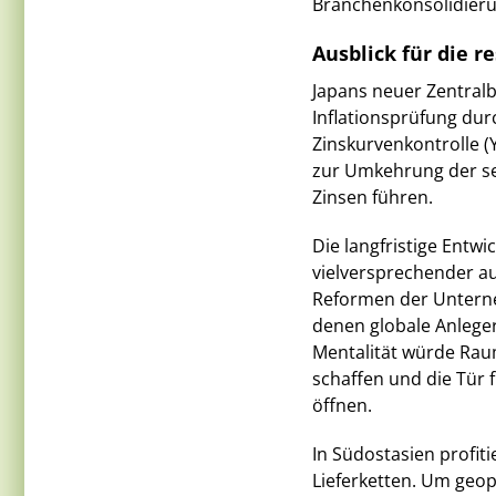
Branchenkonsolidieru
Ausblick für die r
Japans neuer Zentra
Inflationsprüfung dur
Zinskurvenkontrolle (
zur Umkehrung der se
Zinsen führen.
Die langfristige Entwi
vielversprechender a
Reformen der Unterne
denen globale Anleger
Mentalität würde Raum
schaffen und die Tür
öffnen.
In Südostasien profit
Lieferketten. Um geop