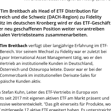
Tim Breitbach als Head of ETF Distribution für
reich und die Schweiz (DACH-Region) zu Fidelity
 Sitz im deutschen Kronberg wird er das ETF-Geschäft
ser neu geschaffenen Position weiter vorantreiben
okalen Vertriebsteams zusammenarbeiten.
Tim Breitbach
verfügt über langjährige Erfahrung im ETF-
Bereich. Vor seinem Wechsel zu Fidelity war er zuletzt bei
Lyxor International Asset Management tätig, wo er den
Vertrieb an institutionelle Kunden in Deutschland,
Österreich und Osteuropa leitete. Davor war er bei der
Commerzbank im institutionellen Derivate-Sales für
päische Kunden aktiv.
n Stefan Kuhn, Leiter des ETF-Vertriebs in Europa von
reits seit 2017 mit eigenen aktiven ETF am Markt präsent und
ssive weiterentwickelt. "Das gilt einerseits für Produkte, wo
mittlerweile 17 aktive ETF erweitert haben. Es unterstreicht