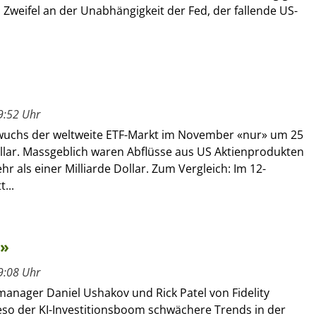
, Zweifel an der Unabhängigkeit der Fed, der fallende US-
9:52 Uhr
y wuchs der weltweite ETF-Markt im November «nur» um 25
ollar. Massgeblich waren Abflüsse aus US Aktienprodukten
r als einer Milliarde Dollar. Zum Vergleich: Im 12-
...
m»
9:08 Uhr
manager Daniel Ushakov und Rick Patel von Fidelity
ieso der KI-Investitionsboom schwächere Trends in der