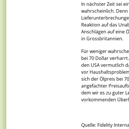
In nächster Zeit sei ei
wahrscheinlich. Denn
Lieferunterbrechungen
Reaktion auf das Una
Anschlägen auf eine Öl
in Grossbritannien.
Für weniger wahrschei
bei 70 Dollar verharr
den USA vermutlich da
vor Haushaltsprobleme
sich der Ölpreis bei 
angefachter Preisauf
dem wir es zu guter L
vorkommenden Überh
Quelle: Fidelity Inter