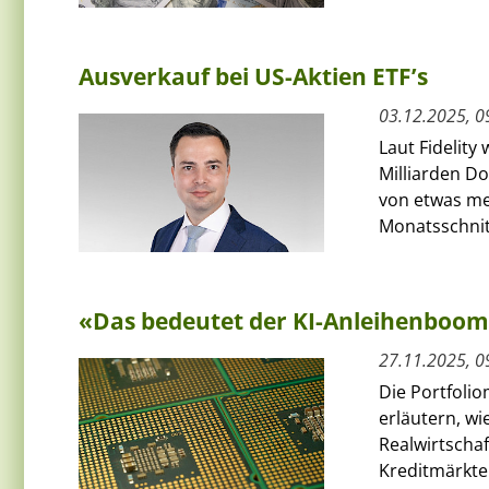
Ausverkauf bei US-Aktien ETF’s
03.12.2025, 0
Laut Fidelit
Milliarden D
von etwas meh
Monatsschnitt
«Das bedeutet der KI-Anleihenboo
27.11.2025, 0
Die Portfolio
erläutern, w
Realwirtscha
Kreditmärkten