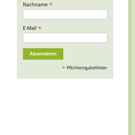
*
Nachname
*
E-Mail
*
Pflichteingabefelder