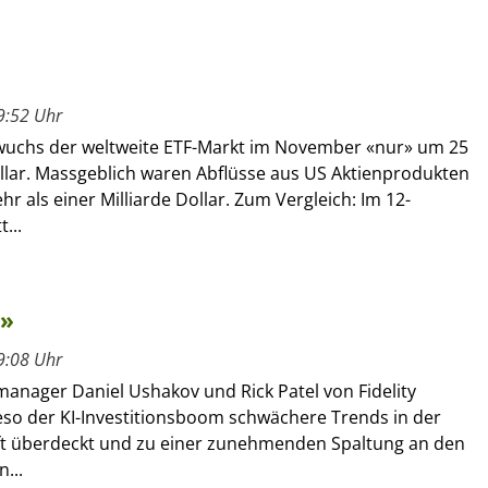
9:52 Uhr
y wuchs der weltweite ETF-Markt im November «nur» um 25
ollar. Massgeblich waren Abflüsse aus US Aktienprodukten
r als einer Milliarde Dollar. Zum Vergleich: Im 12-
...
m»
9:08 Uhr
manager Daniel Ushakov und Rick Patel von Fidelity
ieso der KI-Investitionsboom schwächere Trends in der
ft überdeckt und zu einer zunehmenden Spaltung an den
...