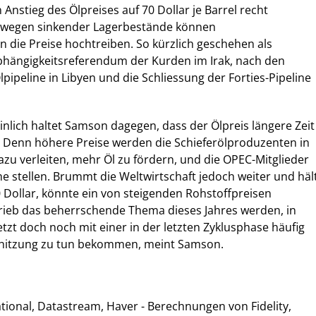
n Anstieg des Ölpreises auf 70 Dollar je Barrel recht
 wegen sinkender Lagerbestände können
 die Preise hochtreiben. So kürzlich geschehen als
bhängigkeitsreferendum der Kurden im Irak, nach den
pipeline in Libyen und die Schliessung der Forties-Pipeline
nlich haltet Samson dagegen, dass der Ölpreis längere Zeit
t. Denn höhere Preise werden die Schieferölproduzenten in
zu verleiten, mehr Öl zu fördern, und die OPEC-Mitglieder
 stellen. Brummt die Weltwirtschaft jedoch weiter und häl
70 Dollar, könnte ein von steigenden Rohstoffpreisen
trieb das beherrschende Thema dieses Jahres werden, in
etzt doch noch mit einer in der letzten Zyklusphase häufig
itzung zu tun bekommen, meint Samson.
national, Datastream, Haver - Berechnungen von Fidelity,