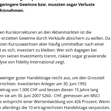
geringere Gewinne bzw. mussten sogar Verluste
hinnehmen.
len Kurskorrekturen an den Aktienmärkten ist die
 erzielten Gewinne durch Verkäufe absichern zu wollen. Da
ssten Kurszuwächsen aber häufig unmittelbar nach einer
t es sich, investiert zu bleiben. Wer sich dagegen bei
n seinen Investments trennt, riskiert sogar gravierende
yse von Fidelity International zeigt.
weniger guter Handelstage reicht aus, um den Grossteil
ernichten. Investierten Anleger am 30. Juni 1992
Betrag von 1.000 CHF und liessen diesen 15 Jahre lang
n sie am 30. Juni 2007 5260.- CHF, gemessen am MSCI
es entspricht einer Wertentwicklung von 426 Prozent. Wenn
m allerdings die 10 ertragreichsten Handelstage verpassten,