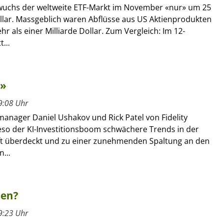
y wuchs der weltweite ETF-Markt im November «nur» um 25
ollar. Massgeblich waren Abflüsse aus US Aktienprodukten
r als einer Milliarde Dollar. Zum Vergleich: Im 12-
...
m»
9:08 Uhr
manager Daniel Ushakov und Rick Patel von Fidelity
ieso der KI-Investitionsboom schwächere Trends in der
ft überdeckt und zu einer zunehmenden Spaltung an den
...
ren?
9:23 Uhr