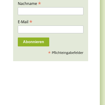
*
Nachname
*
E-Mail
*
Pflichteingabefelder