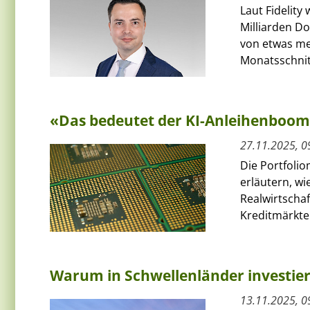
Laut Fidelit
Milliarden D
von etwas meh
Monatsschnitt
«Das bedeutet der KI-Anleihenboo
27.11.2025, 0
Die Portfolio
erläutern, w
Realwirtscha
Kreditmärkten
Warum in Schwellenländer investie
13.11.2025, 0