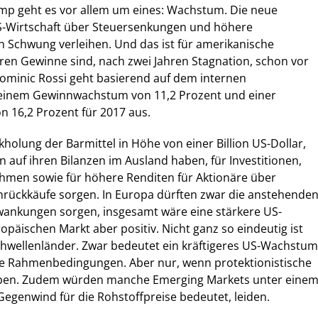
p geht es vor allem um eines: Wachstum. Die neue
S-Wirtschaft über Steuersenkungen und höhere
 Schwung verleihen. Und das ist für amerikanische
en Gewinne sind, nach zwei Jahren Stagnation, schon vor
ominic Rossi geht basierend auf dem internen
einem Gewinnwachstum von 11,2 Prozent und einer
on 16,2 Prozent für 2017 aus.
holung der Barmittel in Höhe von einer Billion US-Dollar,
n auf ihren Bilanzen im Ausland haben, für Investitionen,
men sowie für höhere Renditen für Aktionäre über
nrückkäufe sorgen. In Europa dürften zwar die anstehende
ankungen sorgen, insgesamt wäre eine stärkere US-
opäischen Markt aber positiv. Nicht ganz so eindeutig ist
Schwellenländer. Zwar bedeutet ein kräftigeres US-Wachstum
ere Rahmenbedingungen. Aber nur, wenn protektionistische
en. Zudem würden manche Emerging Markets unter eine
 Gegenwind für die Rohstoffpreise bedeutet, leiden.