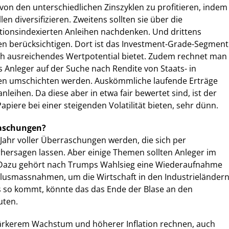
, von den unterschiedlichen Zinszyklen zu profitieren, indem
len diversifizieren. Zweitens sollten sie über die
tionsindexierten Anleihen nachdenken. Und drittens
 berücksichtigen. Dort ist das Investment-Grade-Segment
och ausreichendes Wertpotential bietet. Zudem rechnet man
ss Anleger auf der Suche nach Rendite von Staats- in
n umschichten werden. Auskömmliche laufende Erträge
leihen. Da diese aber in etwa fair bewertet sind, ist der
Papiere bei einer steigenden Volatilität bieten, sehr dünn.
raschungen?
Jahr voller Überraschungen werden, die sich per
rhersagen lassen. Aber einige Themen sollten Anleger im
 Dazu gehört nach Trumps Wahlsieg eine Wiederaufnahme
mulusmassnahmen, um die Wirtschaft in den Industrieländer
 so kommt, könnte das das Ende der Blase an den
uten.
stärkerem Wachstum und höherer Inflation rechnen, auch