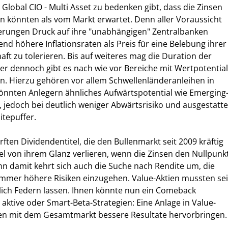
lobal CIO - Multi Asset zu bedenken gibt, dass die Zinsen
en könnten als vom Markt erwartet. Denn aller Voraussicht
erungen Druck auf ihre "unabhängigen" Zentralbanken
d höhere Inflationsraten als Preis für eine Belebung ihrer
ft zu tolerieren. Bis auf weiteres mag die Duration der
aber dennoch gibt es nach wie vor Bereiche mit Wertpotential
n. Hierzu gehören vor allem Schwellenländeranleihen in
önnten Anlegern ähnliches Aufwärtspotential wie Emerging
, jedoch bei deutlich weniger Abwärtsrisiko und ausgestatte
tepuffer.
rften Dividendentitel, die den Bullenmarkt seit 2009 kräftig
el von ihrem Glanz verlieren, wenn die Zinsen den Nullpunk
enn damit kehrt sich auch die Suche nach Rendite um, die
immer höhere Risiken einzugehen. Value-Aktien mussten sei
lich Federn lassen. Ihnen könnte nun ein Comeback
aktive oder Smart-Beta-Strategien: Eine Anlage in Value-
chen mit dem Gesamtmarkt bessere Resultate hervorbringen.