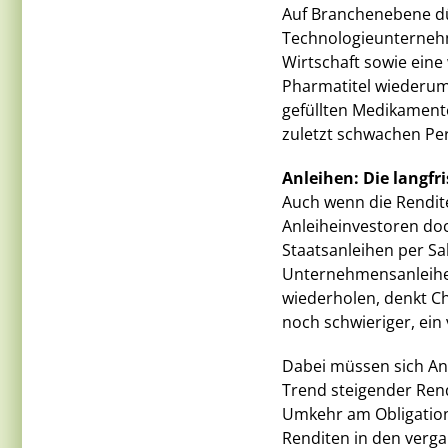
Auf Branchenebene dü
Technologieunternehme
Wirtschaft sowie ein
Pharmatitel wiederum 
gefüllten Medikamente
zuletzt schwachen Pe
Anleihen: Die langfri
Auch wenn die Rendite
Anleiheinvestoren doc
Staatsanleihen per Sa
Unternehmensanleihen
wiederholen, denkt Ch
noch schwieriger, ein 
Dabei müssen sich Anl
Trend steigender Rend
Umkehr am Obligation
Renditen in den verga