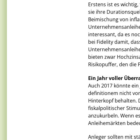
Erstens ist es wichtig
sie ihre Durationsquel
Beimischung von infla
Unternehmensanleihen
interessant, da es n
bei Fidelity damit, da
Unternehmensanleihe
bieten zwar Hochzinsan
Risikopuffer, den die 
Ein Jahr voller Über
Auch 2017 könnte ein 
definitionem nicht vo
Hinterkopf behalten.
fiskalpolitischer Sti
anzukurbeln. Wenn es
Anleihemärkten bede
Anleger sollten mit 