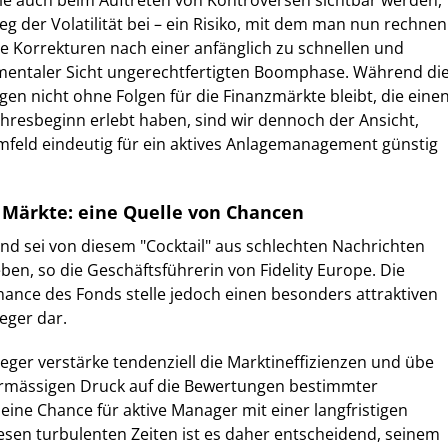
ie auch beim Auftreten von Kontroversen sichtbar werden,
eg der Volatilität bei – ein Risiko, mit dem man nun rechnen
e Korrekturen nach einer anfänglich zu schnellen und
entaler Sicht ungerechtfertigten Boomphase. Während di
n nicht ohne Folgen für die Finanzmärkte bleibt, die eine
ahresbeginn erlebt haben, sind wir dennoch der Ansicht,
mfeld eindeutig für ein aktives Anlagemanagement günstig
r Märkte: eine Quelle von Chancen
und sei von diesem "Cocktail" aus schlechten Nachrichten
ben, so die Geschäftsführerin von Fidelity Europe. Die
ance des Fonds stelle jedoch einen besonders attraktiven
eger dar.
leger verstärke tendenziell die Marktineffizienzen und übe
bermässigen Druck auf die Bewertungen bestimmter
eine Chance für aktive Manager mit einer langfristigen
diesen turbulenten Zeiten ist es daher entscheidend, seinem