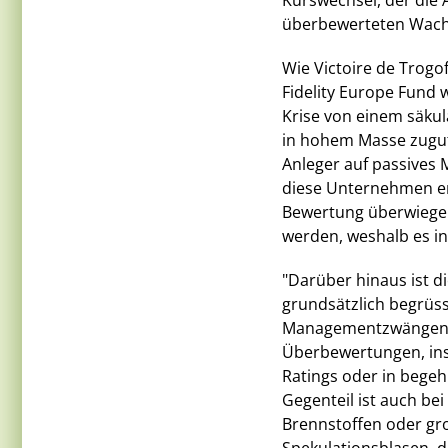
Kurswechsel, der die
überbewerteten Wachs
Wie Victoire de Trogo
Fidelity Europe Fund w
Krise von einem säku
in hohem Masse zugut
Anleger auf passives 
diese Unternehmen emp
Bewertung überwiegend
werden, weshalb es i
"Darüber hinaus ist d
grundsätzlich begrüs
Managementzwängen fü
Überbewertungen, in
Ratings oder in bege
Gegenteil ist auch bei
Brennstoffen oder gro