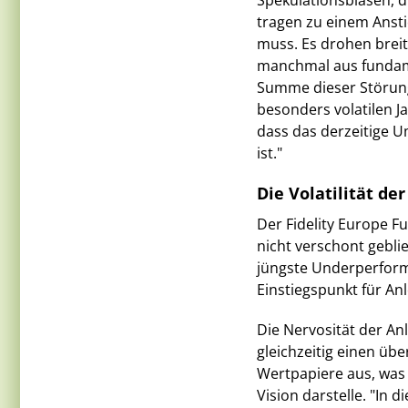
Spekulationsblasen, d
tragen zu einem Ansti
muss. Es drohen breit
manchmal aus fundam
Summe dieser Störunge
besonders volatilen J
dass das derzeitige U
ist."
Die Volatilität de
Der Fidelity Europe F
nicht verschont geblie
jüngste Underperform
Einstiegspunkt für Anl
Die Nervosität der An
gleichzeitig einen ü
Wertpapiere aus, was 
Vision darstelle. "In 