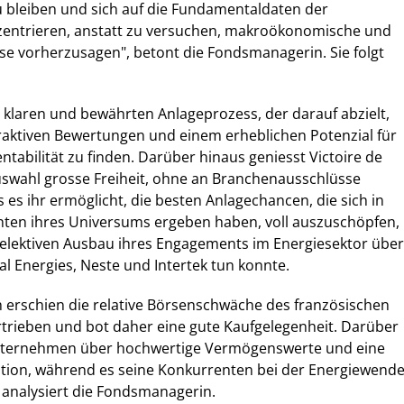
u bleiben und sich auf die Fundamentaldaten der
entrieren, anstatt zu versuchen, makroökonomische und
sse vorherzusagen", betont die Fondsmanagerin. Sie folgt
n klaren und bewährten Anlageprozess, der darauf abzielt,
aktiven Bewertungen und einem erheblichen Potenzial für
ntabilität zu finden. Darüber hinaus geniesst Victoire de
auswahl grosse Freiheit, ohne an Branchenausschlüsse
 es ihr ermöglicht, die besten Anlagechancen, die sich in
ten ihres Universums ergeben haben, voll auszuschöpfen,
selektiven Ausbau ihres Engagements im Energiesektor über
 Energies, Neste und Intertek tun konnte.
 erschien die relative Börsenschwäche des französischen
trieben und bot daher eine gute Kaufgelegenheit. Darüber
Unternehmen über hochwertige Vermögenswerte und eine
kation, während es seine Konkurrenten bei der Energiewend
", analysiert die Fondsmanagerin.