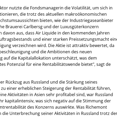
or nutzte die Fondsmanagerin die Volatilität, um sich in
ionieren, die trotz des aktuellen makroökonomischen
chstumsaussichten bieten, wie der Industriegaseanbieter
sche Brauerei Carlbersg und der Luxusgüterkonzern
n davon aus, dass Air Liquide in den kommenden Jahren
uftragsbestands und einer starken Preissetzungsmacht ein
ng verzeichnen wird. Die Aktie ist attraktiv bewertet, da
beschleunigung und die Ambitionen des neuen
auf die Kapitalallokation unterschätzt, was dem
s Potenzial für eine Rentabilitätswende bietet", sagt de
der Rückzug aus Russland und die Stärkung seines
zu einer erheblichen Steigerung der Rentabilität führen,
ne Aktivitäten in Asien sehr profitabel sind, war Russland
hr kapitalintensiv, was sich negativ auf die Stimmung der
mtrentabilität des Konzerns auswirkte. Was Richemont
ch die Unterbrechung seiner Aktivitäten in Russland trotz de