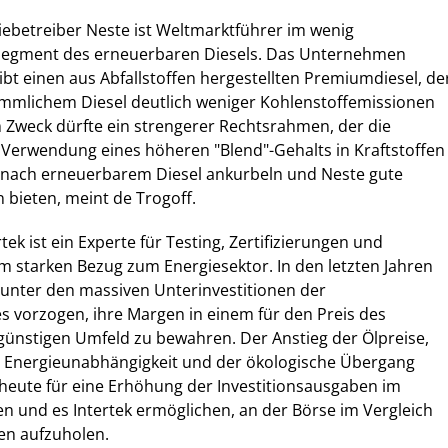
riebetreiber Neste ist Weltmarktführer im wenig
Segment des erneuerbaren Diesels. Das Unternehmen
ibt einen aus Abfallstoffen hergestellten Premiumdiesel, de
ömmlichem Diesel deutlich weniger Kohlenstoffemissionen
 Zweck dürfte ein strengerer Rechtsrahmen, der die
r Verwendung eines höheren "Blend"-Gehalts in Kraftstoffen
e nach erneuerbarem Diesel ankurbeln und Neste gute
bieten, meint de Trogoff.
rtek ist ein Experte für Testing, Zertifizierungen und
m starken Bezug zum Energiesektor. In den letzten Jahren
 unter den massiven Unterinvestitionen der
 es vorzogen, ihre Margen in einem für den Preis des
ünstigen Umfeld zu bewahren. Der Anstieg der Ölpreise,
r Energieunabhängigkeit und der ökologische Übergang
heute für eine Erhöhung der Investitionsausgaben im
n und es Intertek ermöglichen, an der Börse im Vergleich
en aufzuholen.