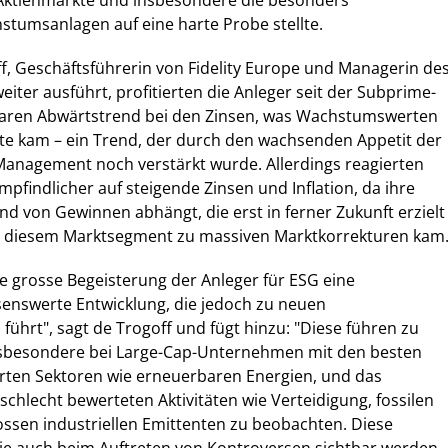
 Aktienmärkte und insbesondere die besonders
tumsanlagen auf eine harte Probe stellte.
ff, Geschäftsführerin von Fidelity Europe und Managerin de
eiter ausführt, profitierten die Anleger seit der Subprime-
laren Abwärtstrend bei den Zinsen, was Wachstumswerten
e kam – ein Trend, der durch den wachsenden Appetit der
Management noch verstärkt wurde. Allerdings reagierten
findlicher auf steigende Zinsen und Inflation, da ihre
 von Gewinnen abhängt, die erst in ferner Zukunft erzielt
n diesem Marktsegment zu massiven Marktkorrekturen kam
ie grosse Begeisterung der Anleger für ESG eine
senswerte Entwicklung, die jedoch zu neuen
hrt", sagt de Trogoff und fügt hinzu: "Diese führen zu
sbesondere bei Large-Cap-Unternehmen mit den besten
hrten Sektoren wie erneuerbaren Energien, und das
 schlecht bewerteten Aktivitäten wie Verteidigung, fossilen
ssen industriellen Emittenten zu beobachten. Diese