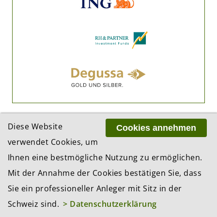
Diese Website
Cookies annehmen
verwendet Cookies, um
Ihnen eine bestmögliche Nutzung zu ermöglichen.
ADRESSE
Mit der Annahme der Cookies bestätigen Sie, dass
BCP Business Content Production GmbH
Sie ein professioneller Anleger mit Sitz in der
Gotthardstrasse 38
Schweiz sind.
> Datenschutzerklärung
8002 Zürich