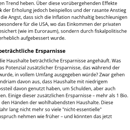
den Trend heben. Über diese vorübergehenden Effekte
k der Erholung jedoch beispiellos und der rasante Anstieg
die Angst, dass sich die Inflation nachhaltig beschleunigen
sbesondere für die USA, wo das Einkommen der privaten
esichert (wie im Euroraum), sondern durch fiskalpolitische
erheblich aufgebessert wurde.
eträchtliche Ersparnisse
ie Haushalte beträchtliche Ersparnisse angehäuft. Was
s Potenzial zusätzlicher Ersparnisse, das während der
wurde, in vollem Umfang ausgegeben würde? Zwar gehen
driam davon aus, dass Haushalte mit niedrigem
steil davon genutzt haben, um Schulden, aber auch
en. Einige dieser zusätzlichen Ersparnisse – mehr als 1 Bio.
in den Händen der wohlhabendsten Haushalte. Diese
ahr lang nicht mehr so viele "nicht-essentielle"
nspruch nehmen wie früher – und könnten das jetzt