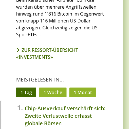
Beim kanadischen Anbieter Coinkite
wurden über mehrere Angriffswellen
hinweg rund 1'816 Bitcoin im Gegenwert
von knapp 116 Millionen US-Dollar
abgezogen. Gleichzeitig zeigen die US-
Spot-ETFs...
ZUR RESSORT-ÜBERSICHT
«INVESTMENTS»
MEISTGELESEN IN...
1 Tag
1 Woche
1 Monat
Chip-Ausverkauf verschärft sich:
Zweite Verlustwelle erfasst
globale Börsen