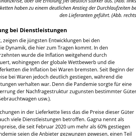
inanzkrise, aber die Erholung fiel deutlich stärker aus. (Abb. links
rketten haben zu einem deutlichen Anstieg der Durchlaufzeiten be
den Lieferanten geführt. (Abb. rechts
ng bei Dienstleistungen
t, zeigen die jüngsten Entwicklungen bei den
ie Dynamik, die hier zum Tragen kommt. In den
rzehnten wurde die Inflation weitgehend durch
euert, wohingegen der globale Wettbewerb und die
ferketten die Inflation bei Waren bremsten. Seit Beginn der
ise bei Waren jedoch deutlich gestiegen, während die
eistungen verhalten war. Denn die Pandemie sorgte für eine
errung der Nachfragestruktur zugunsten bestimmter Güte
 Gebrauchtwagen usw.).
hungen in der Lieferkette liess das die Preise dieser Güter
 auch viele Dienstleistungen betroffen. Gagna nennt als
npreise, die seit Februar 2020 um mehr als 60% gestiegen
ndemie seien die Anbieter gezwungen gewesen, einen Teil