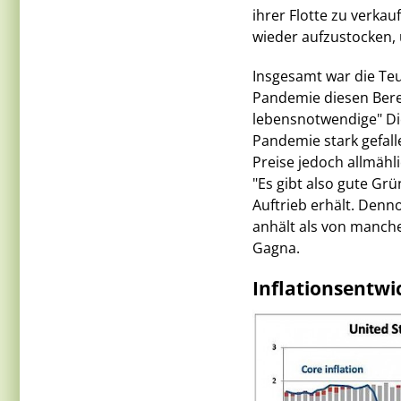
ihrer Flotte zu verka
wieder aufzustocken, 
Insgesamt war die Teu
Pandemie diesen Berei
lebensnotwendige" Die
Pandemie stark gefall
Preise jedoch allmähl
"Es gibt also gute Gr
Auftrieb erhält. Denn
anhält als von manche
Gagna.
Inflationsentwi