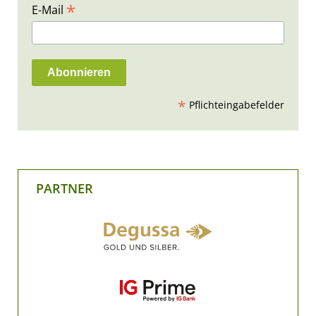
*
E-Mail
*
Pflichteingabefelder
PARTNER