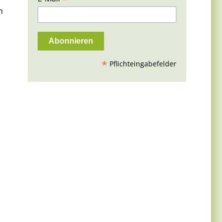
m
*
Pflichteingabefelder