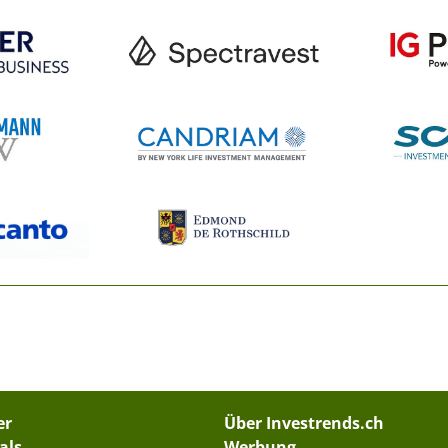
er
Über Investrends.ch
als
Werbung