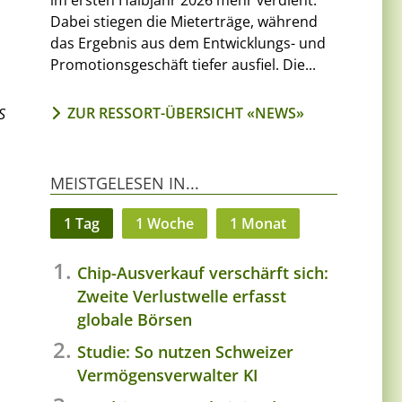
im ersten Halbjahr 2026 mehr verdient.
Dabei stiegen die Mieterträge, während
das Ergebnis aus dem Entwicklungs- und
Promotionsgeschäft tiefer ausfiel. Die...
ZUR RESSORT-ÜBERSICHT «NEWS»
S
MEISTGELESEN IN...
1 Tag
1 Woche
1 Monat
Chip-Ausverkauf verschärft sich:
Zweite Verlustwelle erfasst
d
globale Börsen
Studie: So nutzen Schweizer
Vermögensverwalter KI