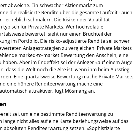
wert abweiche. Ein schwacher Aktienmarkt zum
nne die realisierte Rendite über die gesamte Laufzeit - auch
r - erheblich schmälern. Die Risiken der Volatilität
 typisch für Private Markets. Wer hochvolatile
rtalsweise bewertet, sieht nur einen Bruchteil der
ng im Portfolio. Die risiko-adjustierte Rendite sei schwer
bewerteten Anlagestrategien zu vergleichen. Private Markets
fehlende marked-to-market Bewertung den Anschein, eine
 zu haben. Aber im Endeffekt sei der Anleger «auf einem Auge
n, dass die Welt noch die Alte ist, wenn ihm beim Ausstieg
erden. Eine quartalsweise Bewertung mache Private Market
 und eine höhere Renditeerwartung mache eine
 automatisch attraktiver, fügt Mösmang an.
zen
bereit sei, um eine bestimmte Renditeerwartung zu
 lange nicht alles auf eine Karte beziehungsweise auf das
n absoluten Renditeerwartung setzen. «Sophistizierte