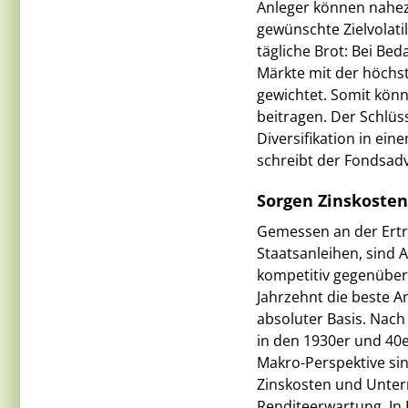
Anleger können nahezu
gewünschte Zielvolati
tägliche Brot: Bei Be
Märkte mit der höchst
gewichtet. Somit könne
beitragen. Der Schlüss
Diversifikation in ein
schreibt der Fondsadv
Sorgen Zinskoste
Gemessen an der Ertr
Staatsanleihen, sind 
kompetitiv gegenüber 
Jahrzehnt die beste An
absoluter Basis. Nac
in den 1930er und 40e
Makro-Perspektive si
Zinskosten und Unter
Renditeerwartung. In 