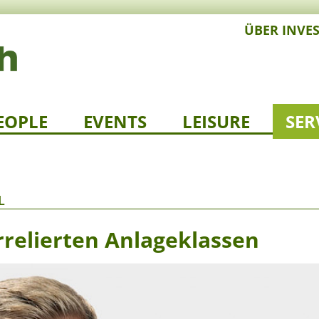
ÜBER INVE
EOPLE
EVENTS
LEISURE
SER
L
rrelierten Anlageklassen