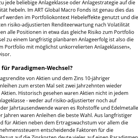
 jede beliebige Anlageklasse oder Anlagestrategie auf die
lität hebeln. Im ART Global Macro Fonds ist genau dies das
darf werden im Portfoliokontext Hebeleffekte genutzt und di
en risiko-adjustierten Renditeerwartung nach Volatilität
n alle Positionen in etwa das gleiche Risiko zum Portfolio
el zu einem langfristig planbaren Anlageerfolg ist also die
em Portfolio mit möglichst unkorrelierten Anlageklassen»,
isor.
n für Paradigmen-Wechsel?
agsrendite von Aktien und dem Zins 10-jähriger
Anleihen zum ersten Mal seit zwei Jahrzehnten wieder
Aktien. Historisch gesehen waren Aktien nicht in jedem
lageklasse - weder auf risiko-adjustierter noch auf
h der Jahrtausendwende waren es Rohstoffe und Edelmetalle
r Jahren waren Anleihen die beste Wahl. Aus langfristiger
nd für Aktien neben dem Ertragswachstum vor allem die
nehmenssteuern entscheidende Faktoren für die
Bezug auf die Zinskosten deute vieles auf einen Paradigmen