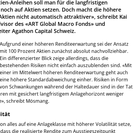
tien-Anleihen soll man für die langfristigen
 noch auf Aktien setzen. Doch macht die höhere
tien nicht automatisch attraktiver», schreibt Kai
isor des «ART Global Macro Fonds» und
eiter Agathon Capital Schweiz.
Aufgrund einer höheren Renditeerwartung sei der Ansatz
mit 100 Prozent Aktien zunächst absolut nachvollziehbar.
Ein differenzierter Blick zeige allerdings, dass die
bestehenden Risiken nicht einfach auszublenden sind. «Mit
einer im Mittelwert höheren Renditeerwartung geht auch
eine höhere Standardabweichung einher. Risiken in Form
von Schwankungen während der Haltedauer sind in der Tat
ren mit gesichert langfristigem Anlagehorizont weniger
re», schreibt Mösmang.
ität
on alles auf eine Anlageklasse mit höherer Volatilität setze,
 dass die realisierte Rendite zum Ausstiegszeitpunkt