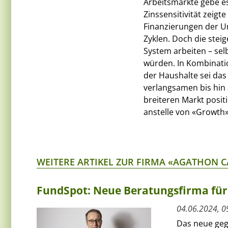
Arbeitsmärkte gebe es
Zinssensitivität zeigt
Finanzierungen der U
Zyklen. Doch die ste
System arbeiten – sel
würden. In Kombinati
der Haushalte sei das
verlangsamen bis hin
breiteren Markt posit
anstelle von «Growth»
WEITERE ARTIKEL ZUR FIRMA «AGATHON C
FundSpot: Neue Beratungsfirma für
04.06.2024, 0
Das neue geg