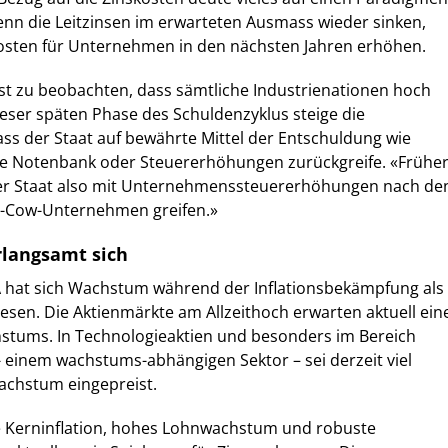
enn die Leitzinsen im erwarteten Ausmass wieder sinken,
kosten für Unternehmen in den nächsten Jahren erhöhen.
ist zu beobachten, dass sämtliche Industrienationen hoch
dieser späten Phase des Schuldenzyklus steige die
ass der Staat auf bewährte Mittel der Entschuldung wie
ie Notenbank oder Steuererhöhungen zurückgreife. «Frühe
er Staat also mit Unternehmenssteuererhöhungen nach de
h-Cow-Unternehmen greifen.»
langsamt sich
 hat sich Wachstum während der Inflationsbekämpfung als
esen. Die Aktienmärkte am Allzeithoch erwarten aktuell ein
stums. In Technologieaktien und besonders im Bereich
 - einem wachstums-abhängigen Sektor – sei derzeit viel
chstum eingepreist.
e Kerninflation, hohes Lohnwachstum und robuste