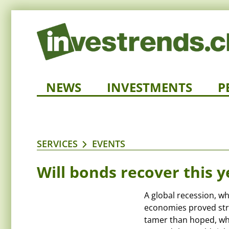
NEWS
INVESTMENTS
P
SERVICES
EVENTS
Will bonds recover this y
A global recession, w
economies proved stro
tamer than hoped, whi