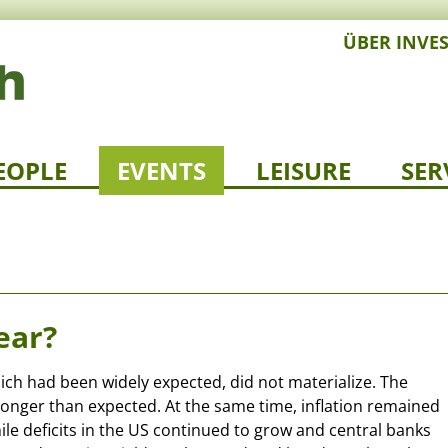
ÜBER INVE
EOPLE
EVENTS
LEISURE
SER
ear?
hich had been widely expected, did not materialize. The
nger than expected. At the same time, inflation remained
le deficits in the US continued to grow and central banks