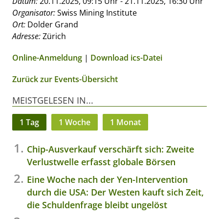
Datum:
20.11.2025, 09:15 Uhr - 21.11.2025, 16:30 Uhr
Organisator:
Swiss Mining Institute
Ort:
Dolder Grand
Adresse:
Zürich
Online-Anmeldung
|
Download ics-Datei
Zurück zur Events-Übersicht
MEISTGELESEN IN...
1 Tag
1 Woche
1 Monat
Chip-Ausverkauf verschärft sich: Zweite
Verlustwelle erfasst globale Börsen
Eine Woche nach der Yen-Intervention
durch die USA: Der Westen kauft sich Zeit,
die Schuldenfrage bleibt ungelöst