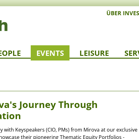
ÜBER INVE
EOPLE
EVENTS
LEISURE
SER
va's Journey Through
ation
ey with Keyspeakers (CIO, PMs) from Mirova at our exclusive
owcase their pioneering Thematic Equity Portfolios -