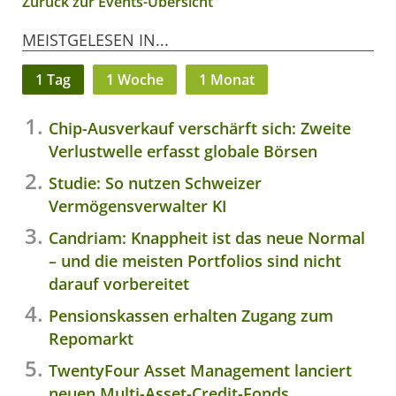
Zurück zur Events-Übersicht
MEISTGELESEN IN...
1 Tag
1 Woche
1 Monat
Chip-Ausverkauf verschärft sich: Zweite
Verlustwelle erfasst globale Börsen
Studie: So nutzen Schweizer
Vermögensverwalter KI
Candriam: Knappheit ist das neue Normal
– und die meisten Portfolios sind nicht
darauf vorbereitet
Pensionskassen erhalten Zugang zum
Repomarkt
TwentyFour Asset Management lanciert
neuen Multi-Asset-Credit-Fonds