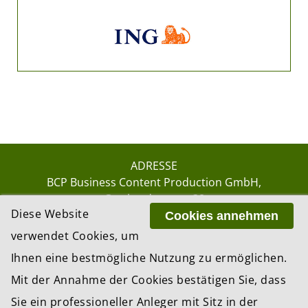
ADRESSE
BCP Business Content Production GmbH
Gotthardstrasse 38
Diese Website
8002 Zürich
Cookies annehmen
verwendet Cookies, um
Ihnen eine bestmögliche Nutzung zu ermöglichen.
© 2026 by BCP Business Content Production
Mit der Annahme der Cookies bestätigen Sie, dass
GmbH, Zürich – Switzerland
Sie ein professioneller Anleger mit Sitz in der
Website by
update AG
, Zurich