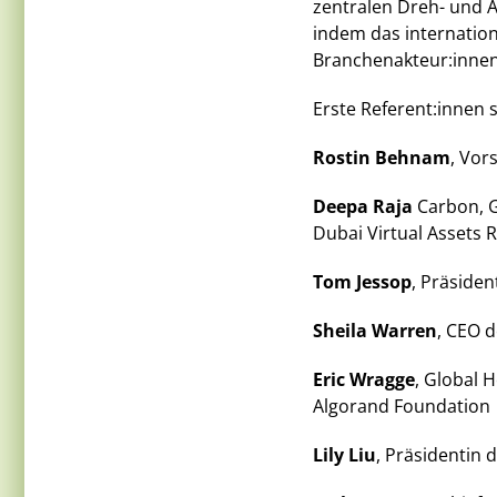
zentralen Dreh- und 
indem das internatio
Branchenakteur:innen 
Erste Referent:innen s
Rostin Behnam
, Vor
Deepa Raja
Carbon, G
Dubai Virtual Assets 
Tom Jessop
, Präsiden
Sheila Warren
, CEO d
Eric Wragge
, Global 
Algorand Foundation
Lily Liu
, Präsidentin 