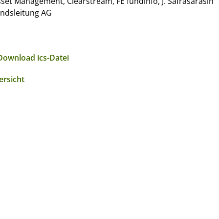
set Management, Clearstream, FE fundinfo, J. Safrasarasin
ndsleitung AG
Download ics-Datei
ersicht