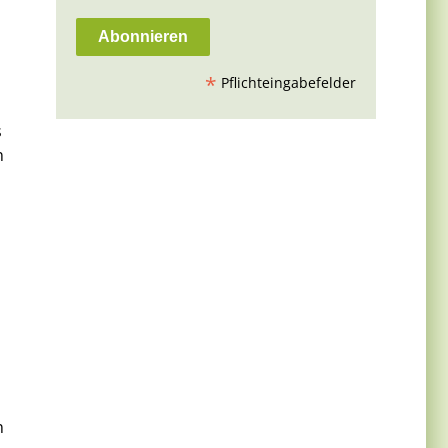
*
Pflichteingabefelder
s
n
n