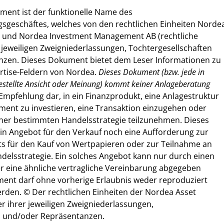
ent ist der funktionelle Name des
geschäftes, welches von den rechtlichen Einheiten Norde
. und Nordea Investment Management AB (rechtliche
r jeweiligen Zweigniederlassungen, Tochtergesellschaften
zen. Dieses Dokument bietet dem Leser Informationen zu
rtise-Feldern von Nordea.
Dieses Dokument (bzw. jede in
tellte Ansicht oder Meinung) kommt keiner Anlageberatung
 Empfehlung dar, in ein Finanzprodukt, eine Anlagestruktur
ment zu investieren, eine Transaktion einzugehen oder
iner bestimmten Handelsstrategie teilzunehmen. Dieses
in Angebot für den Verkauf noch eine Aufforderung zur
s für den Kauf von Wertpapieren oder zur Teilnahme an
delsstrategie. Ein solches Angebot kann nur durch einen
r eine ähnliche vertragliche Vereinbarung abgegeben
ent darf ohne vorherige Erlaubnis weder reproduziert
erden. © Der rechtlichen Einheiten der Nordea Asset
 ihrer jeweiligen Zweigniederlassungen,
n und/oder Repräsentanzen.