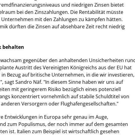
remdfinanzierungsniveaus und niedrigen Zinsen bietet
lraum bei den Zinszahlungen. Die Rentabilität müsste
or Unternehmen mit den Zahlungen zu kämpfen hätten.
ik dürften die Zinsen auf absehbare Zeit recht niedrig
ck behalten
ir wachsam gegenüber den anhaltenden Unsicherheiten run
plante Austritt des Vereinigten Königreichs aus der EU hat
 in Bezug auf britische Unternehmen, in die wir investieren,
d", sagt Sandro Näf. "In diesem Sinne haben wir uns auf
iten mit geringerem Risiko bezüglich eines potenziell
angs konzentriert vornehmlich auf stabile Schuldtitel von
nderen Versorgern oder Flughafengesellschaften."
re Entwicklungen in Europa sehr genau im Auge,
end zum Populismus, der noch immer auf dem gesamten
n ist. Italien zum Beispiel ist wirtschaftlich gesehen