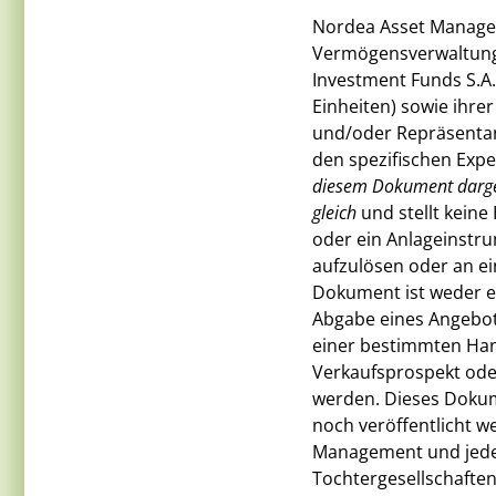
Nordea Asset Managem
Vermögensverwaltungs
Investment Funds S.A
Einheiten) sowie ihre
und/oder Repräsentan
den spezifischen Expe
diesem Dokument darges
gleich
und stellt keine
oder ein Anlageinstru
aufzulösen oder an e
Dokument ist weder e
Abgabe eines Angebot
einer bestimmten Han
Verkaufsprospekt ode
werden. Dieses Dokum
noch veröffentlicht w
Management und jeder
Tochtergesellschafte