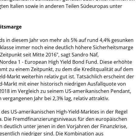
en Italien sowie in anderen Teilen Südeuropas unter
eitsmarge
ds in diesem Jahr von mehr als 5% auf rund 4,4% gesunken
geklasse immer noch eine deutlich höhere Sicherheitsmarge
Zeitpunkt seit Mitte 2016", sagt Sandro Näf,
Nordea 1 - European High Yield Bond Fund. Diese erhöhte
mt zu einem Zeitpunkt, zu dem die Kreditqualität auf dem
d-Markt weiterhin relativ gut ist. Tatsächlich erscheint der
d-Markt mit einer historisch niedrigen Ausfallquote von
r 2018 im Vergleich zu seinem US-amerikanischen Pendant,
 vergangenen Jahr bei 2,3% lag, relativ attraktiv.
t des US-amerikanischen High-Yield-Marktes in der Regel
pa. Die Fremdfinanzierungsniveaus für den europäischen
n deutlich unter jenen in den Vorjahren der Finanzkrise,
sentlich niedriger sind. Die Kombination aus