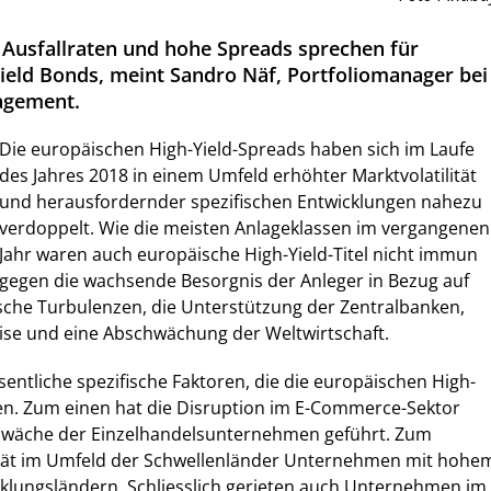
e Ausfallraten und hohe Spreads sprechen für
ield Bonds, meint Sandro Näf, Portfoliomanager bei
agement.
Die europäischen High-Yield-Spreads haben sich im Laufe
des Jahres 2018 in einem Umfeld erhöhter Marktvolatilität
und herausfordernder spezifischen Entwicklungen nahezu
verdoppelt. Wie die meisten Anlageklassen im vergangenen
Jahr waren auch europäische High-Yield-Titel nicht immun
gegen die wachsende Besorgnis der Anleger in Bezug auf
sche Turbulenzen, die Unterstützung der Zentralbanken,
ise und eine Abschwächung der Weltwirtschaft.
entliche spezifische Faktoren, die die europäischen High-
sten. Zum einen hat die Disruption im E-Commerce-Sektor
chwäche der Einzelhandelsunternehmen geführt. Zum
ität im Umfeld der Schwellenländer Unternehmen mit hohe
klungsländern. Schliesslich gerieten auch Unternehmen im