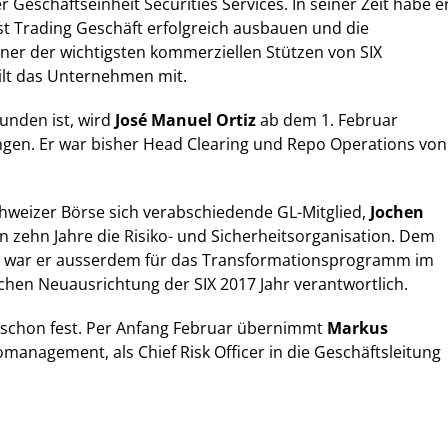
er Geschäftseinheit Securities Services. In seiner Zeit habe e
st Trading Geschäft erfolgreich ausbauen und die
iner der wichtigsten kommerziellen Stützen von SIX
ilt das Unternehmen mit.
funden ist, wird
José Manuel Ortiz
ab dem 1. Februar
ingen. Er war bisher Head Clearing und Repo Operations von
hweizer Börse sich verabschiedende GL-Mitglied,
Jochen
zten zehn Jahre die Risiko- und Sicherheitsorganisation. Dem
 war er ausserdem für das Transformationsprogramm im
hen Neuausrichtung der SIX 2017 Jahr verantwortlich.
t schon fest. Per Anfang Februar übernimmt
Markus
ikomanagement, als Chief Risk Officer in die Geschäftsleitung