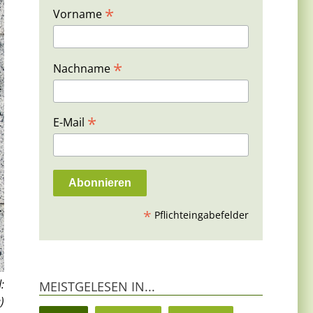
*
Vorname
*
Nachname
*
E-Mail
*
Pflichteingabefelder
:
MEISTGELESEN IN...
)