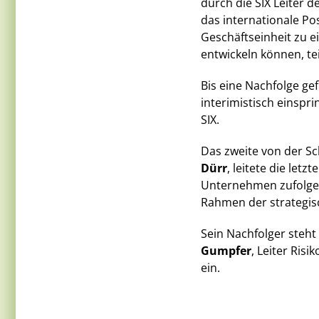
durch die SIX Leiter d
das internationale Po
Geschäftseinheit zu e
entwickeln können, te
Bis eine Nachfolge ge
interimistisch einspr
SIX.
Das zweite von der Sc
Dürr
, leitete die let
Unternehmen zufolge
Rahmen der strategisc
Sein Nachfolger steh
Gumpfer
, Leiter Ris
ein.