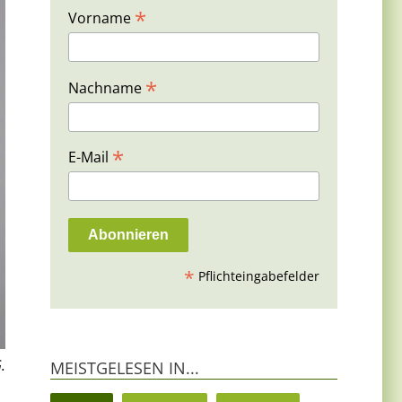
*
Vorname
*
Nachname
*
E-Mail
*
Pflichteingabefelder
.
MEISTGELESEN IN...