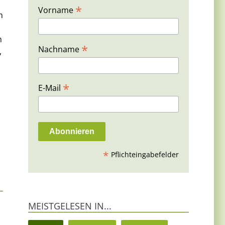
*
Vorname
n
n
m
*
Nachname
,
*
E-Mail
*
Pflichteingabefelder
MEISTGELESEN IN...