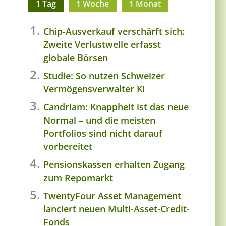
1 Tag
1 Woche
1 Monat
Chip-Ausverkauf verschärft sich:
Zweite Verlustwelle erfasst
globale Börsen
Studie: So nutzen Schweizer
Vermögensverwalter KI
Candriam: Knappheit ist das neue
Normal – und die meisten
Portfolios sind nicht darauf
vorbereitet
Pensionskassen erhalten Zugang
zum Repomarkt
TwentyFour Asset Management
lanciert neuen Multi-Asset-Credit-
Fonds