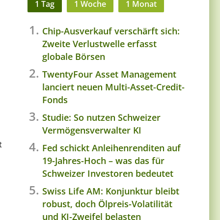
1 Tag
1 Woche
1 Monat
Chip-Ausverkauf verschärft sich:
Zweite Verlustwelle erfasst
globale Börsen
TwentyFour Asset Management
lanciert neuen Multi-Asset-Credit-
Fonds
Studie: So nutzen Schweizer
Vermögensverwalter KI
t
Fed schickt Anleihenrenditen auf
19-Jahres-Hoch – was das für
Schweizer Investoren bedeutet
Swiss Life AM: Konjunktur bleibt
robust, doch Ölpreis-Volatilität
und KI-Zweifel belasten