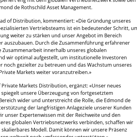
operiert eng mit dem globalen Vertriebsnetzwerk sowie den
mond de Rothschild Asset Management.
ead of Distribution, kommentiert: «Die Gründung unseres
pezialisierten Vertriebsteams ist ein bedeutender Schritt, u
ng weiter zu stärken und unser Angebot im Bereich
ker auszubauen. Durch die Zusammenführung erfahrener
e Zusammenarbeit innerhalb unseres globalen
d wir optimal aufgestellt, um institutionelle Investoren
er noch gezielter zu betreuen und das Wachstum unseres
Private Markets weiter voranzutreiben.»
 Private Markets Distribution, ergänzt: «Unser neues
 spiegelt unsere Überzeugung von fortgesetztem
ereich wider und unterstreicht die Rolle, die Edmond de
terstützung der langfristigen Anlageziele unserer Kunden
ir unser Expertenwissen mit der Reichweite und den
eres globalen Vertriebsnetzwerks verbinden, schaffen wir
d skalierbares Modell. Damit können wir unsere Präsenz