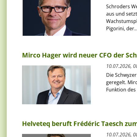
Schroders We
aus und setzt
Wachstumspha
Pigorini, der..
Mirco Hager wird neuer CFO der Sc
10.07.2026, 0
Die Schwyzer
geregelt. Mi
Funktion des 
Helveteq beruft Frédéric Taesch z
10.07.2026, 0