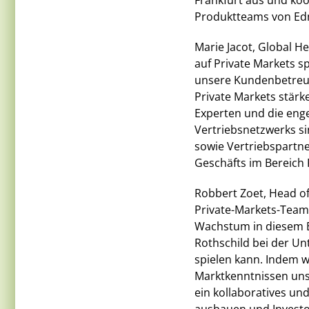
Frankfurt aus und ko
Produktteams von Ed
Marie Jacot, Global H
auf Private Markets s
unsere Kundenbetreuu
Private Markets stär
Experten und die eng
Vertriebsnetzwerks sin
sowie Vertriebspartn
Geschäfts im Bereich 
Robbert Zoet, Head of
Private-Markets-Team
Wachstum in diesem B
Rothschild bei der Un
spielen kann. Indem w
Marktkenntnissen uns
ein kollaboratives un