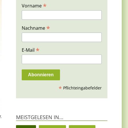
*
Vorname
*
Nachname
*
E-Mail
*
Pflichteingabefelder
.
MEISTGELESEN IN...