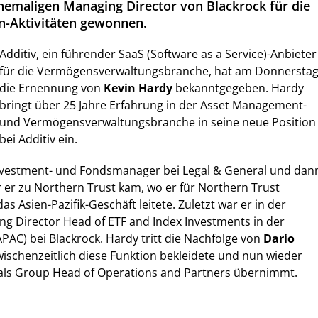
ehemaligen Managing Director von Blackrock für die
en-Aktivitäten gewonnen.
Additiv, ein führender SaaS (Software as a Service)-Anbieter
für die Vermögensverwaltungsbranche, hat am Donnersta
die Ernennung von
Kevin Hardy
bekanntgegeben. Hardy
bringt über 25 Jahre Erfahrung in der Asset Management-
und Vermögensverwaltungsbranche in seine neue Position
bei Additiv ein.
Investment- und Fondsmanager bei Legal & General und dan
or er zu Northern Trust kam, wo er für Northern Trust
s Asien-Pazifik-Geschäft leitete. Zuletzt war er in der
ng Director Head of ETF and Index Investments in der
APAC) bei Blackrock. Hardy tritt die Nachfolge von
Dario
wischenzeitlich diese Funktion bekleidete und nun wieder
e als Group Head of Operations and Partners übernimmt.