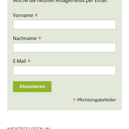
Woche die neusten Anlagetrends per Email.
*
Vorname
*
Nachname
*
E-Mail
*
Pflichteingabefelder