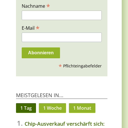
*
Nachname
*
E-Mail
*
Pflichteingabefelder
MEISTGELESEN IN...
1 Tag
1 Woche
1 Monat
Chip-Ausverkauf verschärft sich: