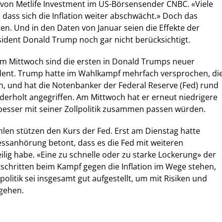
 von Metlife Investment im US-Börsensender CNBC. «Viele
 dass sich die Inflation weiter abschwächt.» Doch das
ten. Und in den Daten von Januar seien die Effekte der
äsident Donald Trump noch gar nicht berücksichtigt.
om Mittwoch sind die ersten in Donald Trumps neuer
ident. Trump hatte im Wahlkampf mehrfach versprochen, di
n, und hat die Notenbanker der Federal Reserve (Fed) rund
erholt angegriffen. Am Mittwoch hat er erneut niedrigere
 besser mit seiner Zollpolitik zusammen passen würden.
hlen stützen den Kurs der Fed. Erst am Dienstag hatte
essanhörung betont, dass es die Fed mit weiteren
ilig habe. «Eine zu schnelle oder zu starke Lockerung» der
tschritten beim Kampf gegen die Inflation im Wege stehen,
politik sei insgesamt gut aufgestellt, um mit Risiken und
gehen.