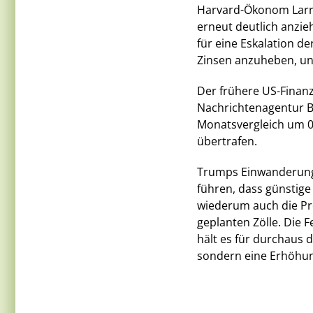
Harvard-Ökonom Larry
erneut deutlich anzie
für eine Eskalation de
Zinsen anzuheben, und
Der frühere US-Finan
Nachrichtenagentur B
Monatsvergleich um 0
übertrafen.
Trumps Einwanderung
führen, dass günstige
wiederum auch die Pre
geplanten Zölle. Die
hält es für durchaus 
sondern eine Erhöhun