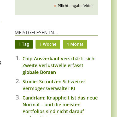
*
Pflichteingabefelder
MEISTGELESEN IN...
1 Tag
1 Woche
1 Monat
Chip-Ausverkauf verschärft sich:
g
Zweite Verlustwelle erfasst
globale Börsen
Studie: So nutzen Schweizer
Vermögensverwalter KI
Candriam: Knappheit ist das neue
Normal – und die meisten
Portfolios sind nicht darauf