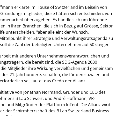
fmann erklärte im House of Switzerland im Beisein von
 Gründungsmitglieder, diese hätten sich entschieden, vom
mmenarbeit überzugehen. Es handle sich um führende
 in ihren Branchen, die sich in Bezug auf Grösse, Sektor
ife unterscheiden, "aber alle eint der Wunsch,
 Mittelpunkt ihrer Strategie und Verwaltungsratsagenda zu
r soll die Zahl der beteiligten Unternehmen auf 50 steigen.
rbeit mit anderen Unternehmensverantwortlichen und
ungsträgern, die bereit sind, die SDG-Agenda 2030
die Mitglieder ihre Wirkung vervielfachen und gemeinsam
 des 21. Jahrhunderts schaffen, die für den sozialen und
forderlich sei, lautet das Credo der Allianz.
Initiative von Jonathan Normand, Gründer und CEO des
nehmens B Lab Schweiz, und André Hoffmann, VR-
he und Mitgründer der Plattform InTent. Die Allianz wird
er der Schirmherrschaft des B Lab Switzerland Business