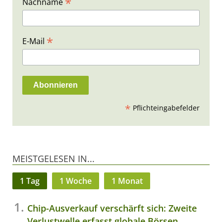
*
Nachname
*
E-Mail
*
Pflichteingabefelder
MEISTGELESEN IN...
1 Tag
1 Woche
1 Monat
Chip-Ausverkauf verschärft sich: Zweite
Verlustwelle erfasst globale Börsen