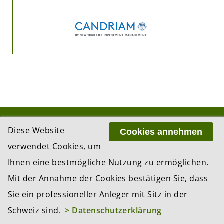
ADRESSE
Diese Website
Cookies annehmen
BCP Business Content Production GmbH
verwendet Cookies, um
Gotthardstrasse 38
8002 Zürich
Ihnen eine bestmögliche Nutzung zu ermöglichen.
Mit der Annahme der Cookies bestätigen Sie, dass
Sie ein professioneller Anleger mit Sitz in der
© 2026 by BCP Business Content Production
Schweiz sind.
> Datenschutzerklärung
GmbH, Zürich – Switzerland
Website by
update AG
, Zurich